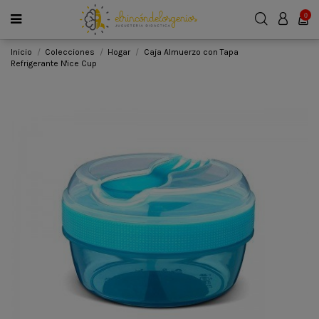
0
Inicio
Colecciones
Hogar
Caja Almuerzo con Tapa
Refrigerante N'ice Cup