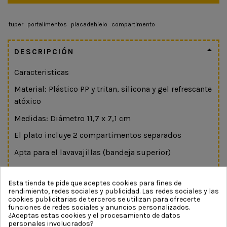
tuper
portalimentos
placadehielo
compartimento
DESCRIPCIÓN
Caracteristicas
Material: Plástico PP y tritan, silicona y gel refrescante
atóxico
Medidas: Diámetro 11,7 x 7,1 cm
El plato incluye 2 compartimentos separados
Apta para el lavavajillas (bandeja superior)
Resistente
Esta tienda te pide que aceptes cookies para fines de
Contacto seguro con los alimentos
rendimiento, redes sociales y publicidad. Las redes sociales y las
cookies publicitarias de terceros se utilizan para ofrecerte
Recomendada para alimentos secos
funciones de redes sociales y anuncios personalizados.
¿Aceptas estas cookies y el procesamiento de datos
Libre de BPA
personales involucrados?