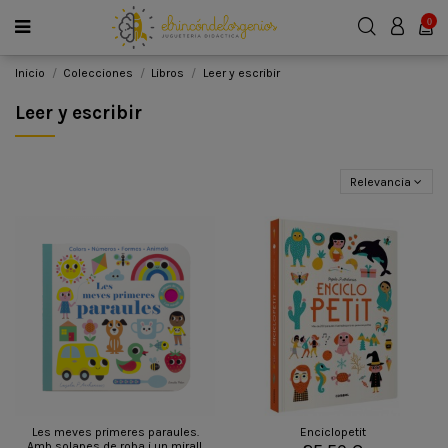
0
Inicio
Colecciones
Libros
Leer y escribir
Leer y escribir
Relevancia
Les meves primeres paraules.
Enciclopetit
Amb solapes de roba i un mirall.