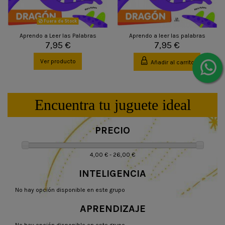
Fuera de Stock
Aprendo a Leer las Palabras
Aprendo a leer las palabras
7,95 €
7,95 €
Ver producto
Añadir al carrito
Encuentra tu juguete ideal
PRECIO
4,00 € - 26,00 €
INTELIGENCIA
No hay opción disponible en este grupo
APRENDIZAJE
No hay opción disponible en este grupo