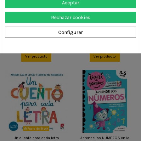
Aceptar
Rechazar cookies
Fuera de Stock
Producto disponible con otras opciones
Configurar
Mini Arco: Piensa, juega y
Mini Arco: Aprendiendo paso a
combina
paso
6,45 €
7,30 €
Ver producto
Ver producto
Fuera de Stock
Un cuento para cada letra
Aprende los NÚMEROS en la