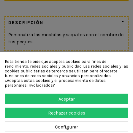
DESCRIPCIÓN
Personaliza las mochilas y saquitos con el nombre de
tus peques.
DETALLES DEL PRODUCTO
Esta tienda te pide que aceptes cookies para fines de
rendimiento, redes sociales y publicidad. Las redes sociales y las
cookies publicitarias de terceros se utilizan para ofrecerte
funciones de redes sociales y anuncios personalizados.
¿Aceptas estas cookies y el procesamiento de datos
personales involucrados?
Los clientes que adquirieron este producto también
compraron:
Aceptar
Rechazar cookies
Configurar