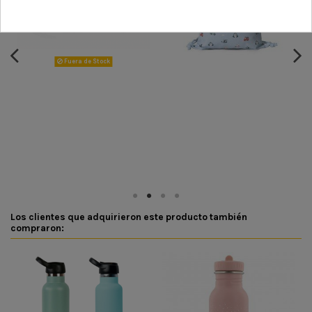
Fuera de Stock
Los clientes que adquirieron este producto también
compraron: