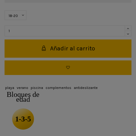
Añadir al carrito
playa
verano
piscina
complementos
antideslizante
Bloques de
edad
1-3-5