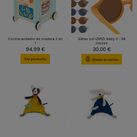
Cocina-andador de madera 2 en
Gafas sol IZIPIZI. Baby 0 - 36
1
meses
94,99 €
30,00 €
Ver producto
Añadir al carrito