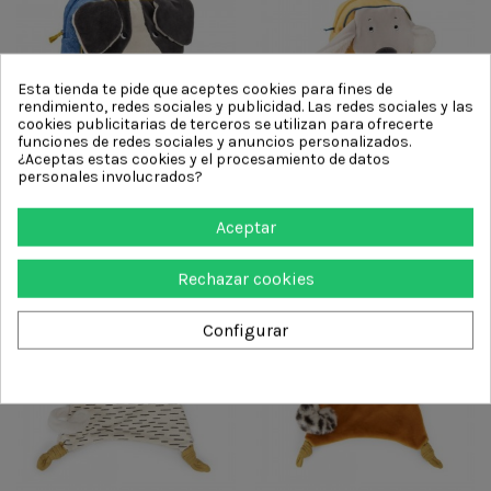
Esta tienda te pide que aceptes cookies para fines de
rendimiento, redes sociales y publicidad. Las redes sociales y las
cookies publicitarias de terceros se utilizan para ofrecerte
funciones de redes sociales y anuncios personalizados.
¿Aceptas estas cookies y el procesamiento de datos
Mochila Puce azul P&P
Mochila Pilou amarilla P&P
personales involucrados?
39,99 €
39,99 €
Añadir al carrito
Añadir al carrito
Aceptar
Rechazar cookies
Configurar