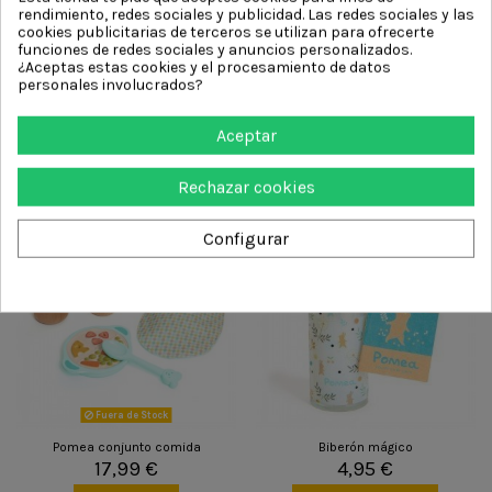
rendimiento, redes sociales y publicidad. Las redes sociales y las
cookies publicitarias de terceros se utilizan para ofrecerte
funciones de redes sociales y anuncios personalizados.
¿Aceptas estas cookies y el procesamiento de datos
Fuera de Stock
personales involucrados?
Pomea Lovely Janet
Pomea Trona
49,99 €
29,99 €
Aceptar
Ver producto
Añadir al carrito
Rechazar cookies
Configurar
Fuera de Stock
Pomea conjunto comida
Biberón mágico
17,99 €
4,95 €