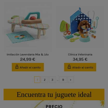
Imitación Lavendaria Mia & Léo
Clínica Veterinaria
24,99 €
34,95 €
Añadir al carrito
Añadir al carrito
1
2
3
…
9
Encuentra tu juguete ideal
PRECIO