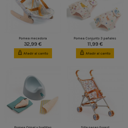
Pomea mecedora
Pomea Conjunto 3 pañales
32,99 €
11,99 €
Añadir al carrito
Añadir al carrito
Pomea Orinal y toallitas
Silla paseo Forest