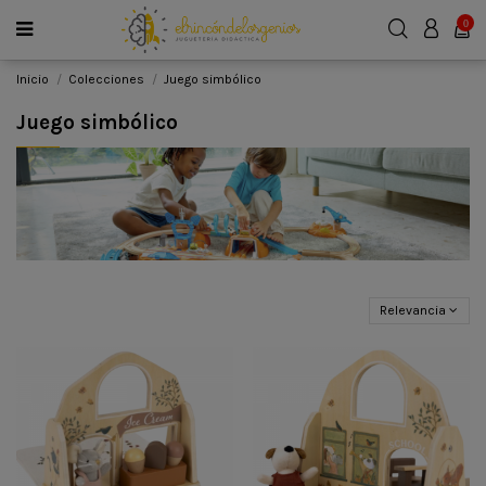
0
Inicio
Colecciones
Juego simbólico
Juego simbólico
Relevancia