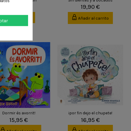
Nos tratamos bien
Sin dientes y a bocados
datos
15,95 €
19,90 €
Ver producto
Añadir al carrito
ptar
Dormir és avorrit!
¡por fin dejo el chupete!
15,95 €
16,95 €