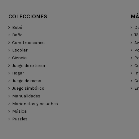
COLECCIONES
MÁ
Bebé
De
Baño
Té
Construcciones
Av
Escolar
Po
Ciencia
Po
Juego de exterior
Co
Hogar
In
Juego de mesa
Ga
Juego simbólico
En
Manualidades
Marionetas y peluches
Música
Puzzles