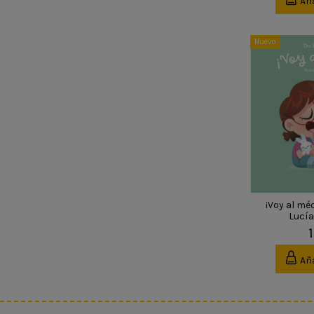
Aña
Nuevo
¡Voy al mé
Lucía
Aña