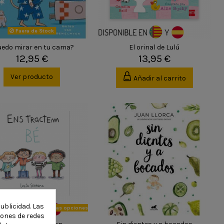
Fuera de Stock
uedo mirar en tu cama?
El orinal de Lulú
12,95 €
13,95 €
Ver producto
Añadir al carrito
ublicidad. Las
to disponible con otras opciones
ciones de redes