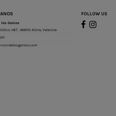
TANOS
FOLLOW US
e los Genios
tólics n87 , 46600 Alzira, Valencia
351
rincondelosgenios.com