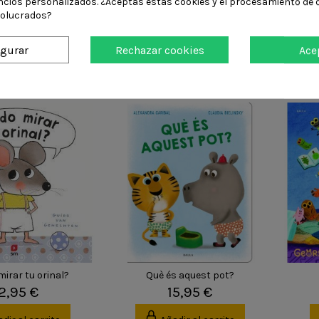
del ratoncito Pérez
Tu y yo. El cuento más bonito
ncios personalizados. ¿Aceptas estas cookies y el procesamiento de 
ón Cuentos para
del mundo
volucrados?
r entre dos)
17,90 €
5,95 €
igurar
Rechazar cookies
Ace
Añadir al carrito
dir al carrito
irar tu orinal?
Què és aquest pot?
2,95 €
15,95 €