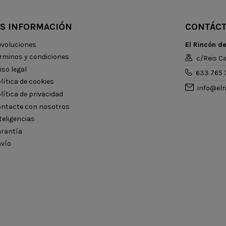
S INFORMACIÓN
CONTÁC
voluciones
El Rincón d
rminos y condiciones
c/Reis Ca
iso legal
633 765 
lítica de cookies
info@el
lítica de privacidad
ntacte con nosotros
teligencias
rantía
vío