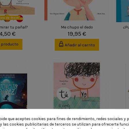
era de Stock
mirar tu pañal?
Me chupo el dedo
¿P
4,50 €
19,95 €
r producto
Añadir al carrito
pide que aceptes cookies para fines de rendimiento, redes sociales y p
Produc
y las cookies publicitarias de terceros se utilizan para ofrecerte fun