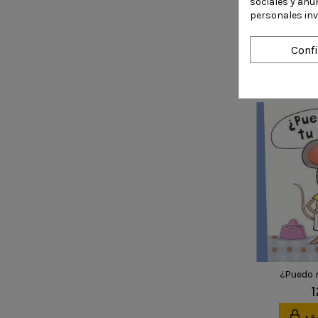
Las reglas 
sociales y anu
(Colecci
personales in
conta
1
Conf
Aña
¿Puedo m
1