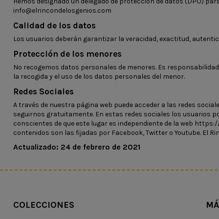
Hemos designado un delegado de protección de datos (DPO) para c
info@elrincondelosgenios.com
Calidad de los datos
Los usuarios deberán garantizar la veracidad, exactitud, autentic
Protección de los menores
No recogemos datos personales de menores. Es responsabilidad d
la recogida y el uso de los datos personales del menor.
Redes Sociales
A través de nuestra página web puede acceder a las redes sociales
seguirnos gratuitamente. En estas redes sociales los usuarios po
conscientes de que este lugar es independiente de la web https://e
contenidos son las fijadas por Facebook, Twitter o Youtube. El Rin
Actualizado: 24 de febrero de 2021
COLECCIONES
MÁ