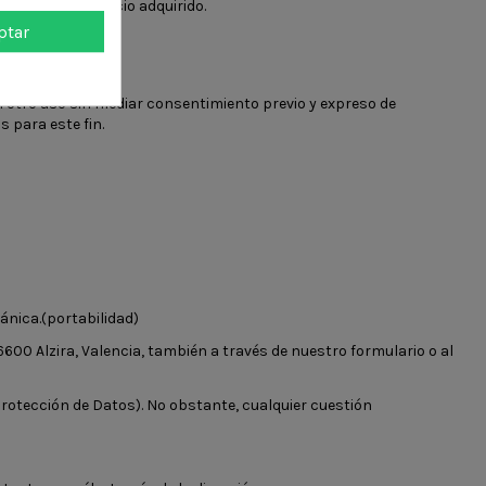
oducto y/o servicio adquirido.
ptar
legales.
n otro uso sin mediar consentimiento previo y expreso de
 para este fin.
ánica.(portabilidad)
6600 Alzira, Valencia, también a través de nuestro formulario o al
rotección de Datos). No obstante, cualquier cuestión