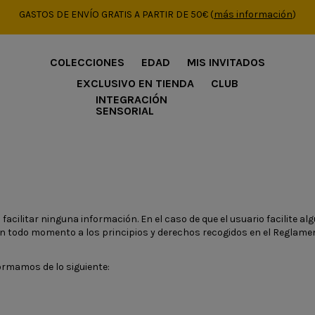
GASTOS DE ENVÍO GRATIS A PARTIR DE 50€
(
más información
)
COLECCIONES
EDAD
MIS INVITADOS
EXCLUSIVO EN TIENDA
CLUB
INTEGRACIÓN
SENSORIAL
 a facilitar ninguna información. En el caso de que el usuario facilite
 en todo momento a los principios y derechos recogidos en el Reglamen
formamos de lo siguiente: