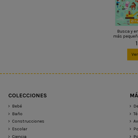
Fu
Busca y e
más pequeño
Ve
COLECCIONES
MÁ
Bebé
De
Baño
Té
Construcciones
Av
Escolar
Po
Ciencia
Po