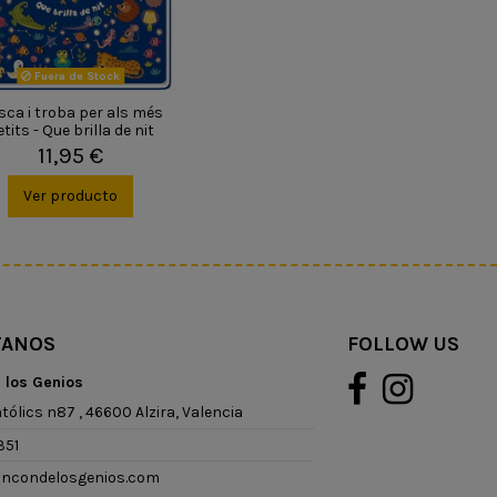
Fuera de Stock
sca i troba per als més
tits - Que brilla de nit
11,95 €
Ver producto
TANOS
FOLLOW US
e los Genios
tólics n87 , 46600 Alzira, Valencia
351
rincondelosgenios.com