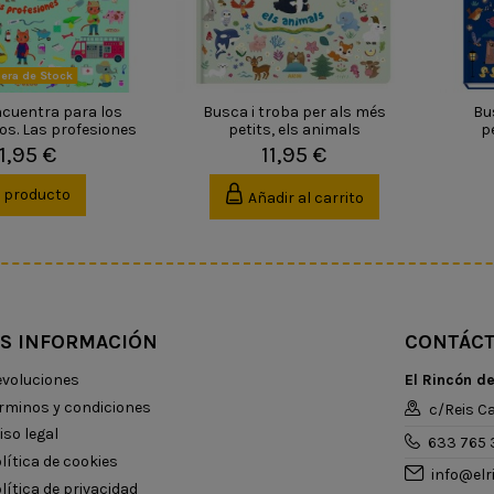
era de Stock
ncuentra para los
Busca i troba per als més
Bu
s. Las profesiones
petits, els animals
pe
11,95 €
11,95 €
r producto
Añadir al carrito
S INFORMACIÓN
CONTÁC
voluciones
El Rincón d
rminos y condiciones
c/Reis Ca
iso legal
633 765 
lítica de cookies
info@el
lítica de privacidad