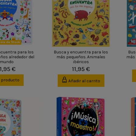
era de Stock
ncuentra para los
Busca y encuentra para los
Bus
ños alrededor del
más pequeños. Animales
más 
mundo
ibéricos
11,95 €
11,95 €
r producto
Añadir al carrito