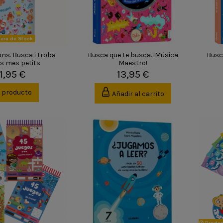
era de Stock
ns. Busca i troba
Busca que te busca. ¡Música
Busc
ls mes petits
Maestro!
11,95 €
13,95 €
r producto
Añadir al carrito
Produc