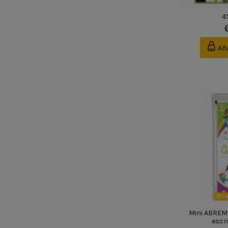
45
Aña
Fu
Mini ABREM
escri