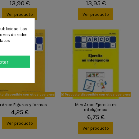
13,90 €
13,95 €
Ver producto
Ver producto
ublicidad. Las
ciones de redes
datos
ptar
to disponible con otras opciones
Producto disponible con otras opciones
i Arco: Figuras y formas
Mini Arco: Ejercito mi
inteligencia
4,25 €
6,75 €
Ver producto
Ver producto