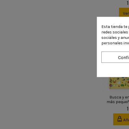
Ve
Esta tienda te 
redes sociales 
sociales y anu
personales in
Conf
Busca y e
más pequeñ
Aña