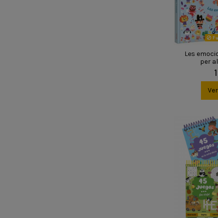
Fu
Les emocio
per a
Ve