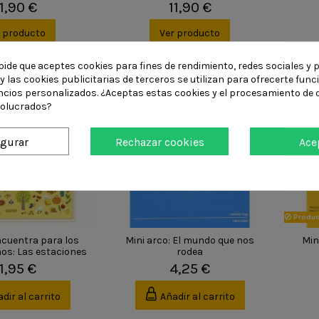
11,90 €
11,90 €
r producto
Ver producto
pide que aceptes cookies para fines de rendimiento, redes sociales y p
y las cookies publicitarias de terceros se utilizan para ofrecerte fun
ncios personalizados. ¿Aceptas estas cookies y el procesamiento de 
volucrados?
igurar
Rechazar cookies
Ace
Produc
ncuentra para los
Mini arco: El mundo que nos
Min
os: Las estaciones
rodea
11,95 €
4,25 €
dir al carrito
Añadir al carrito