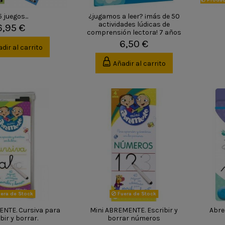
 juegos...
¿jugamos a leer? ¡más de 50
actividades lúdicas de
6,95 €
comprensión lectora! 7 años
6,50 €
dir al carrito
Añadir al carrito
era de Stock
Fuera de Stock
ENTE. Cursiva para
Mini ABREMENTE. Escribir y
Abre
bir y borrar.
borrar números