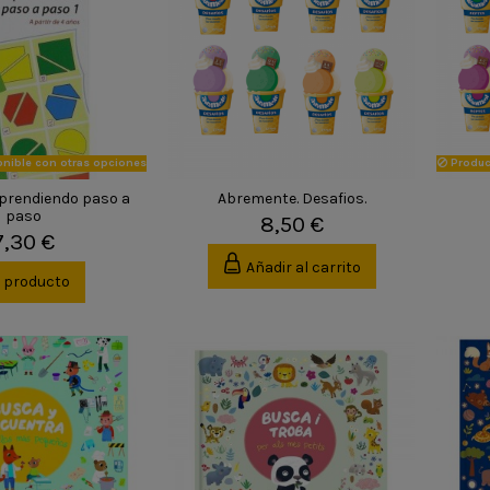
nible con otras opciones
Produc
Aprendiendo paso a
Abremente. Desafios.
paso
8,50 €
7,30 €
Añadir al carrito
r producto