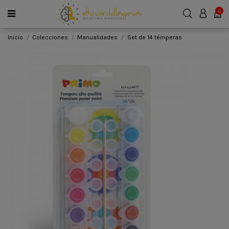
0
Inicio
Colecciones
Manualidades
Set de 14 témperas