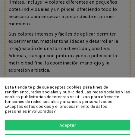
límites. Incluye 14 colores diferentes en pequeños
botes individuales y un pincel, ofreciendo todo lo
necesario para empezar a pintar desde el primer
momento.
Sus colores intensos y fáciles de aplicar permiten
experimentar, mezclar tonalidades y desarrollar la
imaginación de una forma divertida y creativa.
Además, trabajar con pintura ayuda a potenciar la
motricidad fina, la coordinación mano-ojo y la
expresión artística.
Perfecto para manualidades, actividades escolares,
tardes creativas en casa o pequeños artistas que
Esta tienda te pide que aceptes cookies para fines de
rendimiento, redes sociales y publicidad. Las redes sociales y las
disfrutan explorando el color y las texturas.
cookies publicitarias de terceros se utilizan para ofrecerte
funciones de redes sociales y anuncios personalizados.
✨ Una propuesta sencilla y muy versátil para
¿Aceptas estas cookies y el procesamiento de datos
personales involucrados?
acompañar horas de juego creativo y aprendizaje a
través del arte.
Aceptar