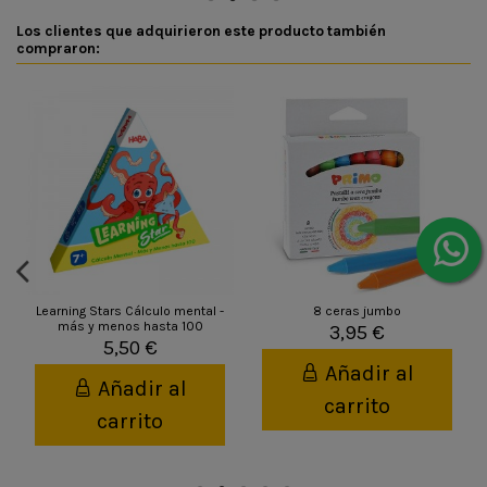
Los clientes que adquirieron este producto también
compraron:
Learning Stars Cálculo mental -
8 ceras jumbo
más y menos hasta 100
3,95 €
5,50 €
Añadir al
Añadir al
carrito
carrito