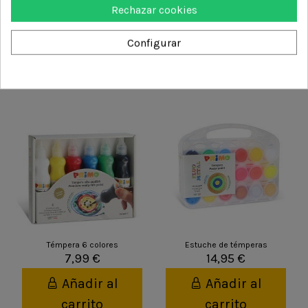
DETALLES DEL PRODUCTO
Rechazar cookies
Configurar
También podría interesarle
Témpera 6 colores
Estuche de témperas
7,99 €
14,95 €
Añadir al
Añadir al
carrito
carrito