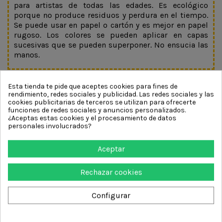
para artistas de todas las edades. Es ecológico
porque no produce residuos y perdura en el tiempo.
Se puede usar en papel o cartón y es mejor en papel
rugoso. Los colores se pueden aplicar en capas
sucesivas que se pueden superponer. No ensucia las
manos.
DETALLES DEL PRODUCTO
Esta tienda te pide que aceptes cookies para fines de
rendimiento, redes sociales y publicidad. Las redes sociales y las
cookies publicitarias de terceros se utilizan para ofrecerte
funciones de redes sociales y anuncios personalizados.
¿Aceptas estas cookies y el procesamiento de datos
personales involucrados?
También podría interesarle
Aceptar
Rechazar cookies
Configurar