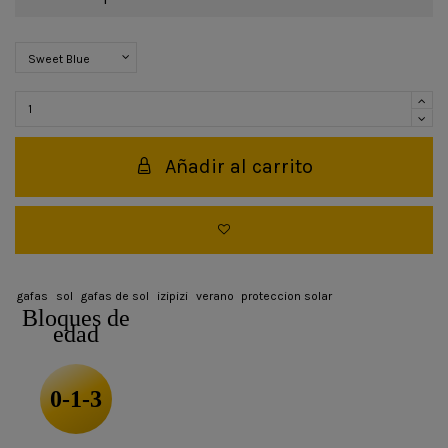
Añadir al carrito
gafas
sol
gafas de sol
izipizi
verano
proteccion solar
Bloques de
edad
0-1-3