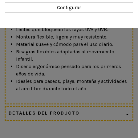
Características
Configurar
Gafas de sol para bebés de 0 a 36 meses.
Protección 100 % UV (UV400), categoría 3.
Lentes que bloquean los rayos UVA y UVB.
Montura flexible, ligera y muy resistente.
Material suave y cómodo para el uso diario.
Bisagras flexibles adaptadas al movimiento
infantil.
Diseño ergonómico pensado para los primeros
años de vida.
Ideales para paseos, playa, montaña y actividades
al aire libre durante todo el año.
DETALLES DEL PRODUCTO