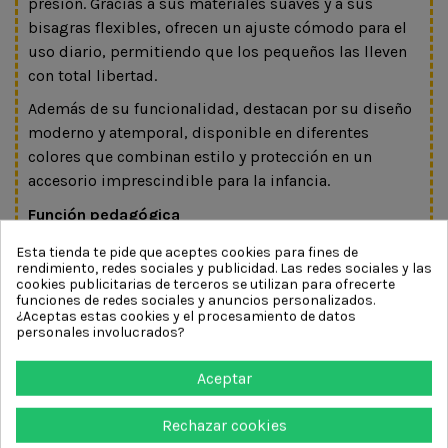
presión. Gracias a sus materiales suaves y a sus
bisagras flexibles, ofrecen un ajuste cómodo para el
uso diario, permitiendo que los pequeños las lleven
con total libertad.
Además de su funcionalidad, destacan por su diseño
moderno y atemporal, disponible en diferentes
colores que combinan estilo y protección en un
accesorio imprescindible para la infancia.
Función pedagógica
Esta tienda te pide que aceptes cookies para fines de
Favorecen el cuidado y la protección de la salud
rendimiento, redes sociales y publicidad. Las redes sociales y las
visual desde la primera infancia.
cookies publicitarias de terceros se utilizan para ofrecerte
funciones de redes sociales y anuncios personalizados.
Ayudan a crear hábitos de protección solar desde
¿Aceptas estas cookies y el procesamiento de datos
edades tempranas.
personales involucrados?
Permiten disfrutar de las actividades al aire libre
con mayor seguridad.
Aceptar
Favorecen el bienestar y el confort visual en
ambientes luminosos.
Rechazar cookies