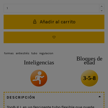
Añadir al carrito
formas
antiestrés
tubo
regulacion
Bloques de
Inteligencias
edad
3-5-8
DESCRIPCIÓN
TooB-X L es un fascinante tubo flexible que puede