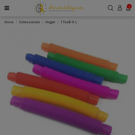
0
Inicio
Colecciones
Hogar
1 TooB-X L