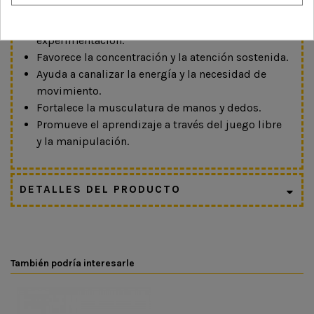
constructivo.
Estimula la resolución de problemas mediante la
experimentación.
Favorece la concentración y la atención sostenida.
Ayuda a canalizar la energía y la necesidad de
movimiento.
Fortalece la musculatura de manos y dedos.
Promueve el aprendizaje a través del juego libre
y la manipulación.
DETALLES DEL PRODUCTO
También podría interesarle