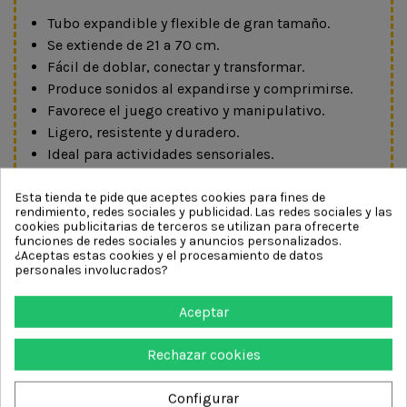
Tubo expandible y flexible de gran tamaño.
Se extiende de 21 a 70 cm.
Fácil de doblar, conectar y transformar.
Produce sonidos al expandirse y comprimirse.
Favorece el juego creativo y manipulativo.
Ligero, resistente y duradero.
Ideal para actividades sensoriales.
Disponible en diferentes colores.
Se envía un color aleatorio.
Esta tienda te pide que aceptes cookies para fines de
rendimiento, redes sociales y publicidad. Las redes sociales y las
Precio por unidad.
cookies publicitarias de terceros se utilizan para ofrecerte
funciones de redes sociales y anuncios personalizados.
Función pedagógica
¿Aceptas estas cookies y el procesamiento de datos
personales involucrados?
Desarrolla la motricidad fina y la coordinación
óculo-manual.
Aceptar
Estimula la creatividad y la imaginación.
Favorece la exploración sensorial a través del
Rechazar cookies
sonido y el movimiento.
Potencia la percepción espacial y el pensamiento
Configurar