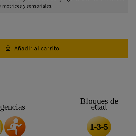
 motrices y sensoriales.
Añadir al carrito
Bloques de
igencias
edad
1-3-5