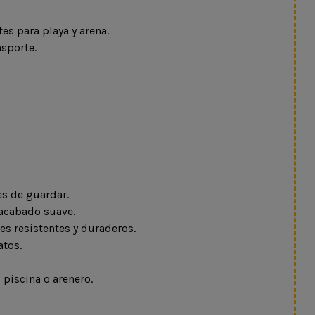
es para playa y arena.
nsporte.
es de guardar.
acabado suave.
es resistentes y duraderos.
atos.
, piscina o arenero.