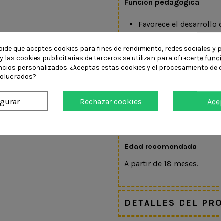
Función pedagógica
Favorece el desarrollo 
Estimula la coordinac
Potencia la creatividad 
pide que aceptes cookies para fines de rendimiento, redes sociales y p
y las cookies publicitarias de terceros se utilizan para ofrecerte fun
Favorece la exploració
ncios personalizados. ¿Aceptas estas cookies y el procesamiento de 
Desarrolla conceptos b
volucrados?
Estimula la observació
Fomenta el juego cooper
igurar
Rechazar cookies
Ace
Potencia la autonomía e
Favorece el contacto co
Promueve el aprendizaj
Edad recomendada
A partir de 18 meses.
DETALLES DEL PR