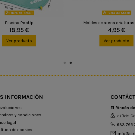
Fuera de Stock
Fuera de Stock
Piscina PopUp
Moldes de arena criaturas
18,95 €
4,95 €
Ver producto
Ver producto
S INFORMACIÓN
CONTÁC
voluciones
El Rincón d
rminos y condiciones
c/Reis Ca
iso legal
633 765 
lítica de cookies
info@el