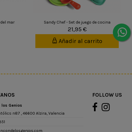
 del mar
Sandy Chef - Set de juego de cocina
21,95 €
Añadir al carrito
TANOS
FOLLOW US
e los Genios
tólics n87 , 46600 Alzira, Valencia
351
rincondelosgenios.com