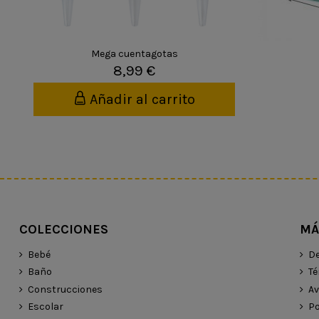
Mega cuentagotas
8,99 €
Añadir al carrito
COLECCIONES
MÁ
Bebé
De
Baño
Té
Construcciones
Av
Escolar
Po