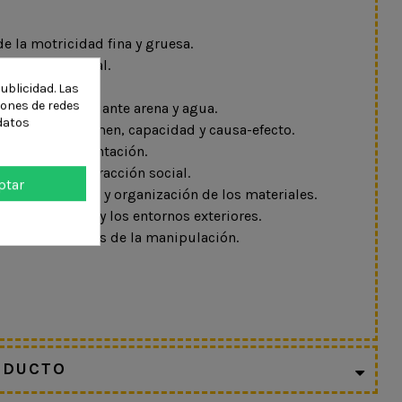
de la motricidad fina y gruesa.
ión óculo-manual.
y el juego libre.
ublicidad. Las
ciones de redes
n sensorial mediante arena y agua.
datos
ásicos de volumen, capacidad y causa-efecto.
n y la experimentación.
ativo y la interacción social.
ptar
n el transporte y organización de los materiales.
n la naturaleza y los entornos exteriores.
e activo a través de la manipulación.
ODUCTO