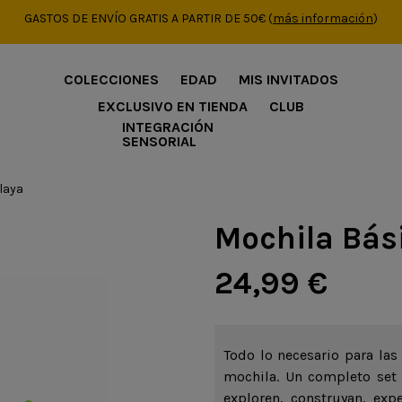
GASTOS DE ENVÍO GRATIS A PARTIR DE 50€
(
más información
)
COLECCIONES
EDAD
MIS INVITADOS
EXCLUSIVO EN TIENDA
CLUB
INTEGRACIÓN
SENSORIAL
laya
Mochila Bás
24,99 €
Todo lo necesario para las
mochila. Un completo set
exploren, construyan, exp