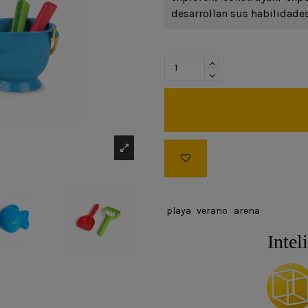
desarrollan sus habilidades
playa
verano
arena
Intel