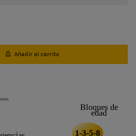
Añadir al carrito
cion
Bloques de
edad
1-3-5-8
igencias