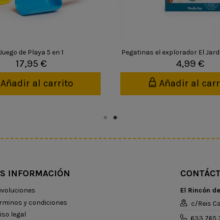
Juego de Playa 5 en 1
Pegatinas el explorador El Jar
17,95 €
4,99 €
Añadir al carrito
Añadir al carr
S INFORMACIÓN
CONTÁC
voluciones
El Rincón d
rminos y condiciones
c/Reis Ca
iso legal
633 765 