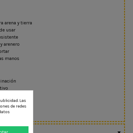
 arena y tierra
 de usar
sistente
 y arenero
ortar
as manos
dinación
tivo
ad
ublicidad. Las
ciones de redes
vo al aire libre
datos
ODUCTO
ptar