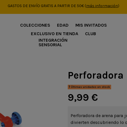
GASTOS DE ENVÍO GRATIS A PARTIR DE 50€
(
más información
)
COLECCIONES
EDAD
MIS INVITADOS
EXCLUSIVO EN TIENDA
CLUB
INTEGRACIÓN
SENSORIAL
Perforadora
Últimas unidades en stock
9,99 €
Perforadora de arena para ju
divierten descubriendo lo q