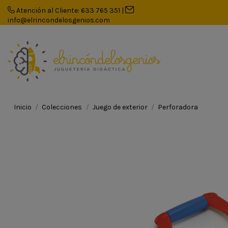
Atención al Cliente: 633 765 351
|
info@elrincondelosgenios.com
Inicio
Colecciones
Juego de exterior
Perforadora