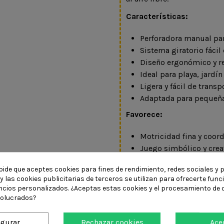
Características:
Perforadora manual para
Sistema giratorio fácil
Diseño ergonómico y re
Ideal para playa, jardín
Ligera y fácil de transp
Adaptada para pequeñ
Favorece:
Motricidad fina y coor
Juego simbólico y crea
Exploración y curiosid
pide que aceptes cookies para fines de rendimiento, redes sociales y p
Juego sensorial
y las cookies publicitarias de terceros se utilizan para ofrecerte fun
Movimiento y juego acti
ncios personalizados. ¿Aceptas estas cookies y el procesamiento de 
volucrados?
DETALLES DEL PR
igurar
Rechazar cookies
Ace