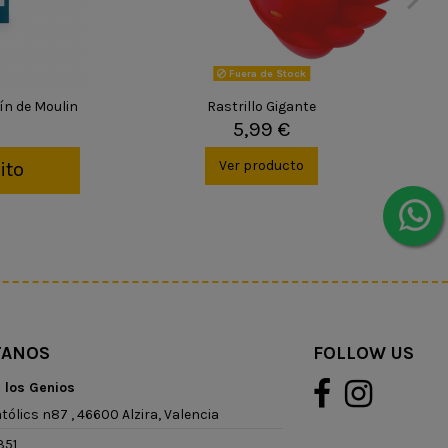
Fuera de Stock
dín de Moulin
Rastrillo Gigante
5,99 €
Ver producto
ito
TANOS
FOLLOW US
e los Genios
tólics n87 , 46600 Alzira, Valencia
351