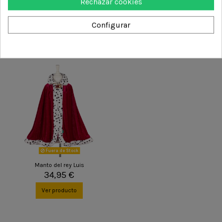
Rechazar cookies
Configurar
También podría interesarle
Fuera de Stock
Manto del rey Luis
34,95 €
Ver producto