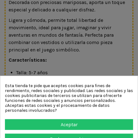
Decorada con preciosas mariposas, aporta un toque
especial y delicado a cualquier disfraz.
Ligera y cómoda, permite total libertad de
movimiento, ideal para jugar, imaginar y vivir
aventuras en mundos de fantasía. Perfecta para
combinar con vestidos o utilizarla como pieza
principal en el juego simbólico.
Características:
Talla: 5-7 años
Altura orientativa: 110 – 122 cm
Esta tienda te pide que aceptes cookies para fines de
Diseño con mariposas
rendimiento, redes sociales y publicidad. Las redes sociales y las
cookies publicitarias de terceros se utilizan para ofrecerte
No se aceptan cambios ni devoluciones en disfraces y
funciones de redes sociales y anuncios personalizados.
complementos.
¿Aceptas estas cookies y el procesamiento de datos
personales involucrados?
Un toque de fantasía… para volar entre mariposas
Aceptar
DETALLES DEL PRODUCTO