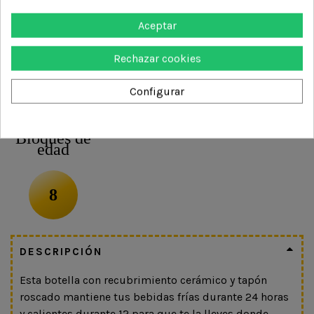
Aceptar
Añadir al carrito
Rechazar cookies
Configurar
agua
botella
acero
termica
bebida
Bloques de
edad
8
DESCRIPCIÓN
Esta botella con recubrimiento cerámico y tapón
roscado mantiene tus bebidas frías durante 24 horas
y calientes durante 12 para que te la lleves donde