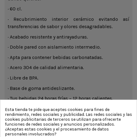
· 60 cl.
· Recubrimiento interior cerámico evitando así
transferencias de sabor y olores desagradables.
· Acabado resistente y antirayaduras.
· Doble pared con aislamiento intermedio.
· Apta para contener bebidas carbonatadas.
· Acero 304 de calidad alimentaria.
· Libre de BPA.
· Base de goma antideslizante.
· Tus bebidas 24 horas frías – 12 horas calientes.
Esta tienda te pide que aceptes cookies para fines de
rendimiento, redes sociales y publicidad. Las redes sociales y las
cookies publicitarias de terceros se utilizan para ofrecerte
funciones de redes sociales y anuncios personalizados.
¿Aceptas estas cookies y el procesamiento de datos
personales involucrados?