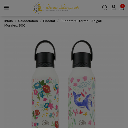
0
Inicio
Colecciones
Escolar
Runbott Mii termo - Abigail
Morales. 600