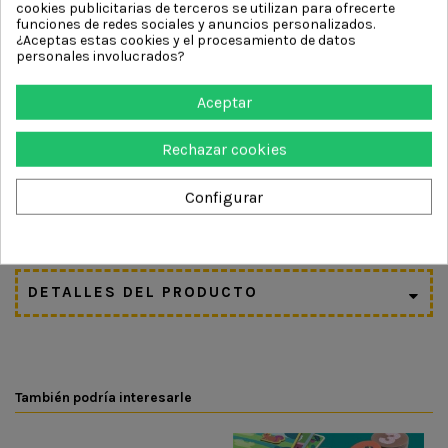
cookies publicitarias de terceros se utilizan para ofrecerte
funciones de redes sociales y anuncios personalizados.
¿Qué desarrolla?
¿Aceptas estas cookies y el procesamiento de datos
personales involucrados?
Reconocimiento de números.
Conteo y correspondencia cantidad-número.
Aceptar
Atención y observación.
Rechazar cookies
Razonamiento lógico.
Configurar
Vocabulario y comunicación.
Respeto de turnos y juego compartido.
DETALLES DEL PRODUCTO
También podría interesarle