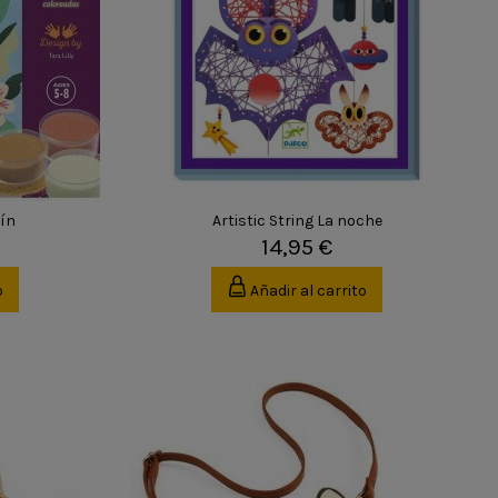
dín
Artistic String La noche
14,95 €
o
Añadir al carrito