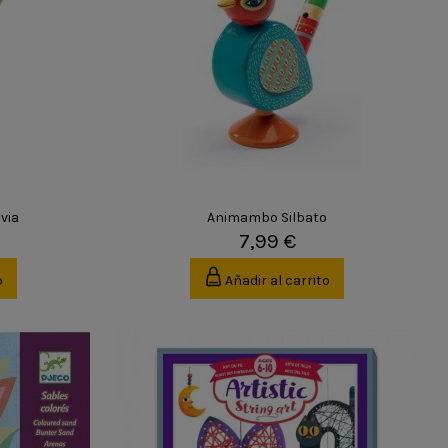
via
Animambo Silbato
7,99 €
o
Añadir al carrito