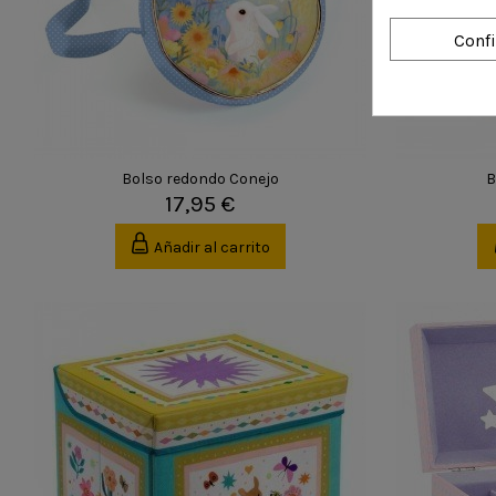
Conf
Bolso redondo Conejo
B
17,95 €
Añadir al carrito