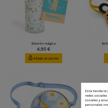
Biberón mágico
Bol
4,95 €
Añadir al carrito
Esta tienda te 
redes sociales 
sociales y anu
personales in