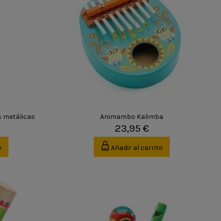
s metálicas
Animambo Kalimba
23,95 €
o
Añadir al carrito