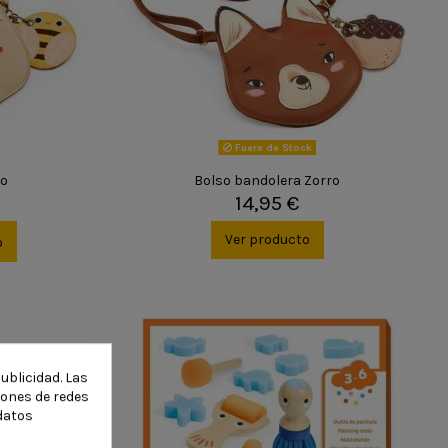
Fuera de Stock
so
Bolso bandolera Zorro
14,95 €
Ver producto
o
ublicidad. Las
ciones de redes
datos