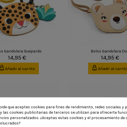
so bandolera Guepardo
Bolso bandolera O
14,95 €
14,95 €
Añadir al carrito
Añadir al carrit
pide que aceptes cookies para fines de rendimiento, redes sociales y p
y las cookies publicitarias de terceros se utilizan para ofrecerte fun
ncios personalizados. ¿Aceptas estas cookies y el procesamiento de 
volucrados?