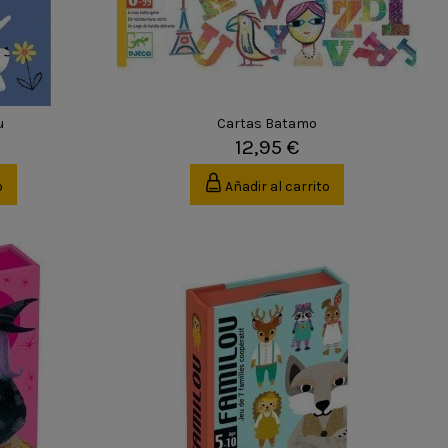
u
Cartas Batamo
12,95 €
o
Añadir al carrito