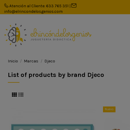
Atención al Cliente: 633 765 351
|
info@elrincondelosgenios.com
Inicio
Marcas
Djeco
List of products by brand Djeco
Nuevo