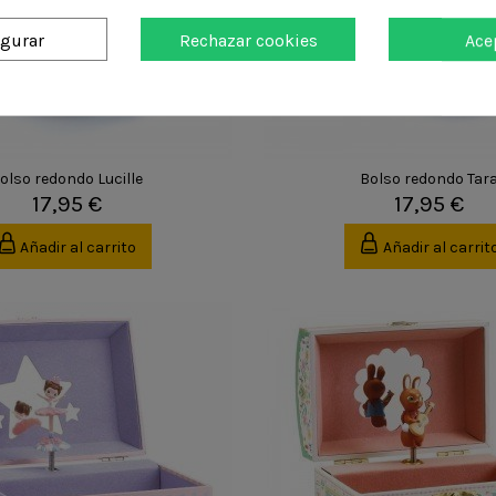
igurar
Rechazar cookies
Ace
olso redondo Lucille
Bolso redondo Tar
17,95 €
17,95 €
Añadir al carrito
Añadir al carrit