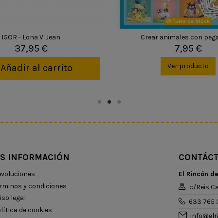
Fuera de Stock
IGOR - Lona V. Jean
Crear animales con peg
37,95 €
7,95 €
Ver producto
Añadir al carrito
S INFORMACIÓN
CONTÁC
voluciones
El Rincón d
rminos y condiciones
c/Reis Ca
iso legal
633 765 
lítica de cookies
info@el