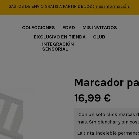
GASTOS DE ENVÍO GRATIS A PARTIR DE 50€
(
más información
)
COLECCIONES
EDAD
MIS INVITADOS
EXCLUSIVO EN TIENDA
CLUB
INTEGRACIÓN
SENSORIAL
Marcador par
16,99 €
¡Con un solo click marcas 
más. Sin planchar y sin cose
La tinta indeleble permane