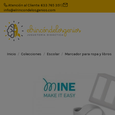
Atención al Cliente: 633 765 351
|
info@elrincondelosgenios.com
Inicio
Colecciones
Escolar
Marcador para ropa y libros