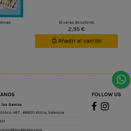
atinas
12 ceras de colores
2,95 €
Añadir al carrito
TANOS
FOLLOW US
e los Genios
tólics n87 , 46600 Alzira, Valencia
351
rincondelosgenios.com