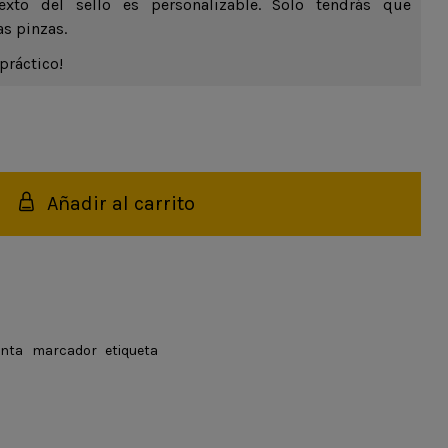
texto del sello es personalizable. Solo tendrás que
as pinzas.
práctico!
Añadir al carrito
inta
marcador
etiqueta