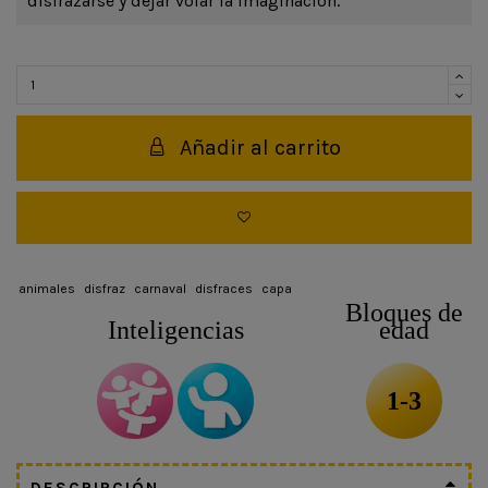
disfrazarse y dejar volar la imaginación.
Añadir al carrito
animales
disfraz
carnaval
disfraces
capa
Bloques de
Inteligencias
edad
1-3