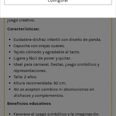
Configurar
Un disfraz cómodo y versátil que invita a crear
aventuras, descubrir la naturaleza y disfrutar del
juego creativo.
Características:
Sudadera-disfraz infantil con diseño de panda.
Capucha con orejas suaves.
Tejido cómodo y agradable al tacto.
Ligera y fácil de poner y quitar.
Ideal para carnaval, fiestas, juego simbólico y
representaciones.
Talla: 2 años.
Altura recomendada: 92 cm.
No se aceptan cambios ni devoluciones en
disfraces y complementos.
Beneficios educativos
Favorece el juego simbólico y la imaginación.