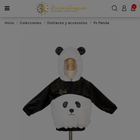
0
Inicio
Colecciones
Disfraces y accesorios
Po Panda