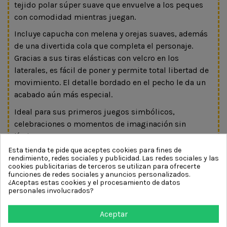
tejido polar súper suave que envuelve a los peques
con comodidad mientras juegan.
Incluye capucha con melena y orejas suaves, además
de una divertida cola que completa el personaje.
Gracias a sus tiras elásticas con velcro en los
laterales, es fácil de poner y permite total libertad de
movimiento. El detalle bordado en el pecho le da un
acabado aún más especial.
Ideal para sus primeros juegos simbólicos,
celebraciones o momentos de imaginación sin
límites.
Esta tienda te pide que aceptes cookies para fines de
Talla: 2 años (92 cm)
rendimiento, redes sociales y publicidad. Las redes sociales y las
cookies publicitarias de terceros se utilizan para ofrecerte
No se aceptan cambios ni devoluciones en los
funciones de redes sociales y anuncios personalizados.
disfraces y complementos
¿Aceptas estas cookies y el procesamiento de datos
personales involucrados?
Pequeños rugidos… grandes aventuras
Aceptar