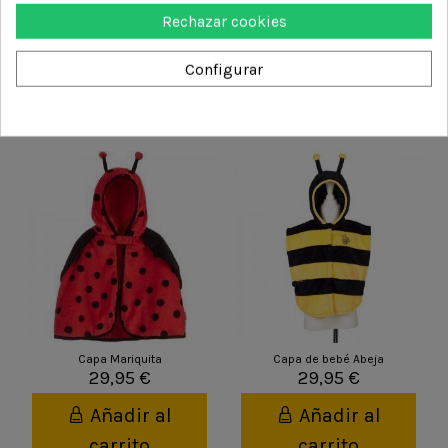
DETALLES DEL PRODUCTO
Rechazar cookies
Configurar
También podría interesarle
Capa Mariquita
Capa de bebé Abeja
29,95 €
29,95 €
Añadir al
Añadir al
carrito
carrito