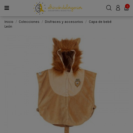
0
Inicio
Colecciones
Disfraces y accesorios
Capa de bebé
León