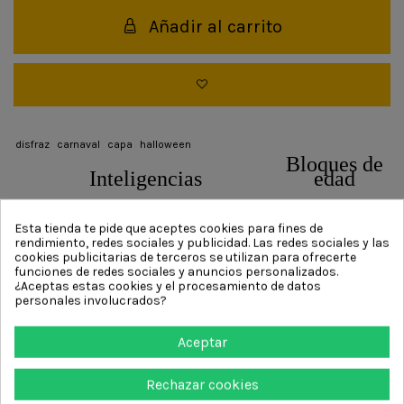
Añadir al carrito
disfraz
carnaval
capa
halloween
Bloques de
Inteligencias
edad
Esta tienda te pide que aceptes cookies para fines de
3-5
rendimiento, redes sociales y publicidad. Las redes sociales y las
cookies publicitarias de terceros se utilizan para ofrecerte
funciones de redes sociales y anuncios personalizados.
¿Aceptas estas cookies y el procesamiento de datos
personales involucrados?
DESCRIPCIÓN
Aceptar
La Capa Amelia es un complemento ideal para crear
looks de fantasía de forma sencilla y elegante.
Rechazar cookies
Perfecta para combinar con distintos disfraces o