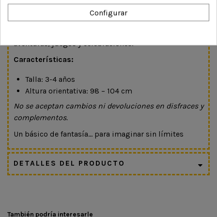
utilizarla como pieza principal en el juego simbólico.
Configurar
Ligera y cómoda, permite total libertad de
movimiento, acompañando a los peques en sus
aventuras, juegos y celebraciones.
Características:
Talla: 3-4 años
Altura orientativa: 98 – 104 cm
No se aceptan cambios ni devoluciones en disfraces y
complementos.
Un básico de fantasía… para imaginar sin límites
DETALLES DEL PRODUCTO
También podría interesarle