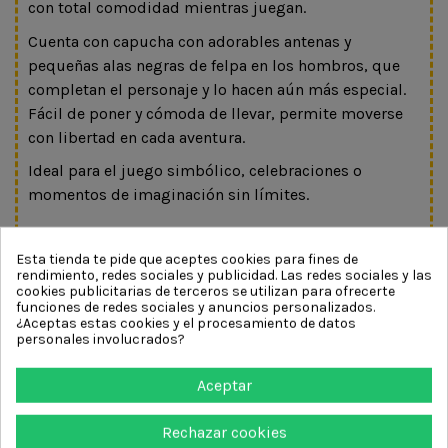
con total comodidad mientras juegan.
Cuenta con capucha con adorables antenas y
pequeñas alas negras de felpa en los hombros, que
completan el personaje y lo hacen aún más especial.
Fácil de poner y cómoda de llevar, permite moverse
con libertad en cada aventura.
Ideal para el juego simbólico, celebraciones o
momentos de imaginación sin límites.
Talla: 2 años (92 cm)
No se aceptan cambios ni devoluciones en los
Esta tienda te pide que aceptes cookies para fines de
rendimiento, redes sociales y publicidad. Las redes sociales y las
disfraces y complementos
cookies publicitarias de terceros se utilizan para ofrecerte
funciones de redes sociales y anuncios personalizados.
¿Aceptas estas cookies y el procesamiento de datos
Pequeñas alas… grandes historias
personales involucrados?
Aceptar
DETALLES DEL PRODUCTO
Rechazar cookies