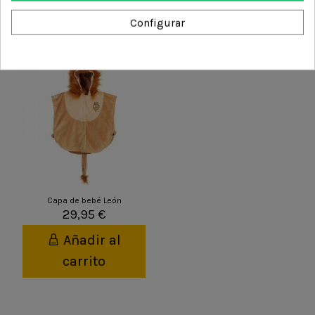
Configurar
También podría interesarle
Capa de bebé León
29,95 €
Añadir al
carrito