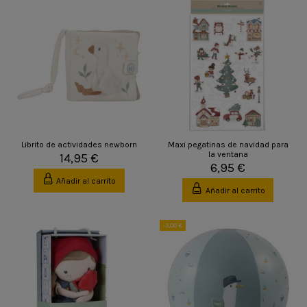
Librito de actividades newborn
Maxi pegatinas de navidad para
la ventana
14,95 €
6,95 €
Añadir al carrito
Añadir al carrito
-3,00 €