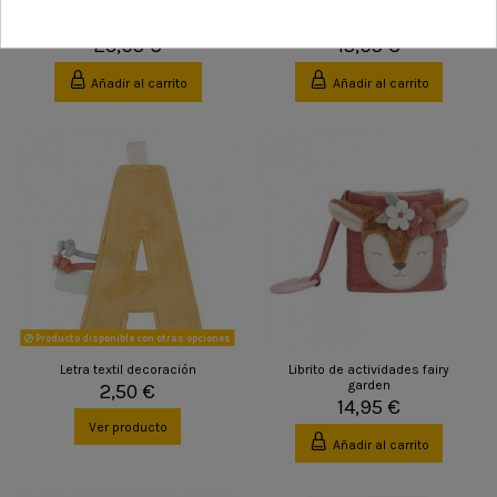
Jake muñeco blandito
Jim muñeco blandito 35cm
23,95 €
15,95 €
Añadir al carrito
Añadir al carrito
Producto disponible con otras opciones
Letra textil decoración
Librito de actividades fairy
garden
2,50 €
14,95 €
Ver producto
Añadir al carrito