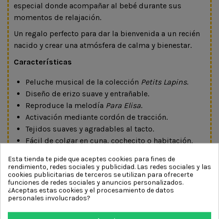
especial donde acompañar al bebé durante sus
momentos de relajación.
Un regalo perfecto para dar la bienvenida a un recién
nacido y crear una atmósfera de calma y bienestar.
Características
Peluche musical de la colección
Petits Lapins
.
Diseño de erizo suave y entrañable.
Reproduce la melodía
Para Elisa
.
Activación mediante cordón de tracción.
Tejidos suaves y agradables al tacto.
Fácil de colgar en cuna, cochecito o habitación.
Funciona sin necesidad de pilas.
Esta tienda te pide que aceptes cookies para fines de
Ideal como regalo de nacimiento o baby shower.
rendimiento, redes sociales y publicidad. Las redes sociales y las
cookies publicitarias de terceros se utilizan para ofrecerte
Bonito elemento decorativo para la habitación
funciones de redes sociales y anuncios personalizados.
infantil.
¿Aceptas estas cookies y el procesamiento de datos
personales involucrados?
Función pedagógica