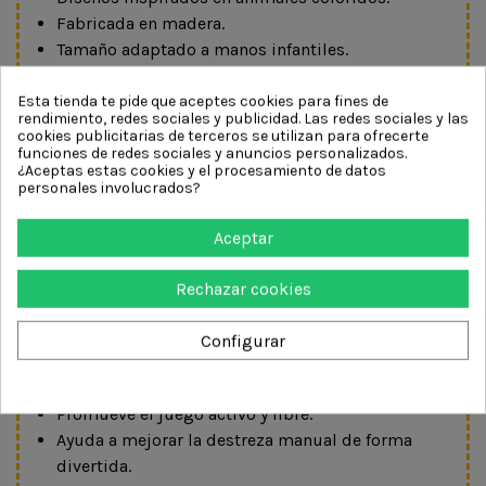
Fabricada en madera.
Tamaño adaptado a manos infantiles.
Fácil de transportar.
Ideal para coleccionar.
Esta tienda te pide que aceptes cookies para fines de
rendimiento, redes sociales y publicidad. Las redes sociales y las
Disponible en 4 modelos diferentes.
cookies publicitarias de terceros se utilizan para ofrecerte
Se envía una unidad según disponibilidad.
funciones de redes sociales y anuncios personalizados.
¿Aceptas estas cookies y el procesamiento de datos
Función pedagógica
personales involucrados?
Desarrolla la coordinación óculo-manual.
Aceptar
Favorece la motricidad fina y la precisión de
movimientos.
Rechazar cookies
Estimula la concentración y la perseverancia.
Potencia la comprensión de conceptos físicos
Configurar
como el giro y el equilibrio.
Fomenta la paciencia y la práctica.
Promueve el juego activo y libre.
Ayuda a mejorar la destreza manual de forma
divertida.