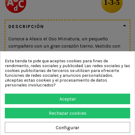
1-3-5
DESCRIPCIÓN
Conoce a Alexis el Oso Miniatura, un pequeño
compañero con un gran corazón tierno. Vestido con
un suave jersey de punto, tiene el tamaño perfecto
para las manitas y las aventuras de bolsillo. Un dulce
Esta tienda te pide que aceptes cookies para fines de
rendimiento, redes sociales y publicidad. Las redes sociales y las
amigo de peluche para juegos tranquilos, momentos
cookies publicitarias de terceros se utilizan para ofrecerte
acogedores e historias para llevar.
funciones de redes sociales y anuncios personalizados.
¿Aceptas estas cookies y el procesamiento de datos
Conoce a Agathe, la Ratoncita, una pequeña amiga
personales involucrados?
llena de encanto. Vestida con un suave vestidito y con
Aceptar
el tamaño perfecto para sus manitas, es perfecta para
juegos tranquilos y aventuras de bolsillo. Un dulce
Rechazar cookies
compañero de peluche para momentos acogedores e
historias imaginativas.
Configurar
Conoce a Bart, el Cerdito, un pequeño amigo rosado