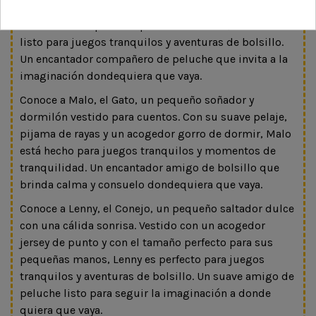
con una dulce sonrisa. Vestido con su suave mono y
con el tamaño perfecto para sus manitas, Bart está
listo para juegos tranquilos y aventuras de bolsillo.
Un encantador compañero de peluche que invita a la
imaginación dondequiera que vaya.
Conoce a Malo, el Gato, un pequeño soñador y
dormilón vestido para cuentos. Con su suave pelaje,
pijama de rayas y un acogedor gorro de dormir, Malo
está hecho para juegos tranquilos y momentos de
tranquilidad. Un encantador amigo de bolsillo que
brinda calma y consuelo dondequiera que vaya.
Conoce a Lenny, el Conejo, un pequeño saltador dulce
con una cálida sonrisa. Vestido con un acogedor
jersey de punto y con el tamaño perfecto para sus
pequeñas manos, Lenny es perfecto para juegos
tranquilos y aventuras de bolsillo. Un suave amigo de
peluche listo para seguir la imaginación a donde
quiera que vaya.