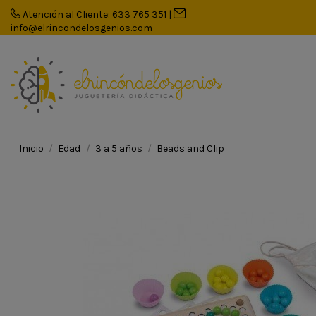
Atención al Cliente: 633 765 351
|
info@elrincondelosgenios.com
Inicio
Edad
3 a 5 años
Beads and Clip