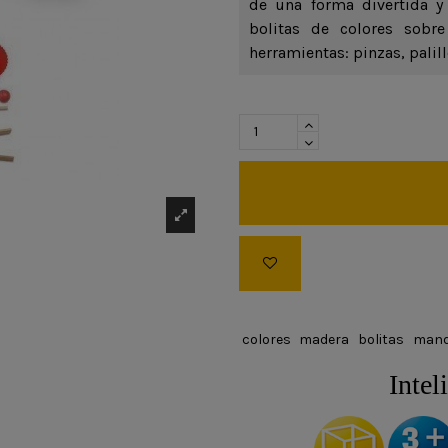
de una forma divertida y
bolitas de colores sobre
herramientas: pinzas, palil
colores
madera
bolitas
mand
Intel