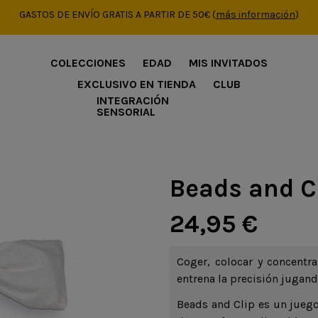
GASTOS DE ENVÍO GRATIS A PARTIR DE 50€
(
más información
)
COLECCIONES
EDAD
MIS INVITADOS
EXCLUSIVO EN TIENDA
CLUB
INTEGRACIÓN
SENSORIAL
Beads and C
24,95 €
Coger, colocar y concent
entrena la precisión jugan
Beads and Clip es un juego