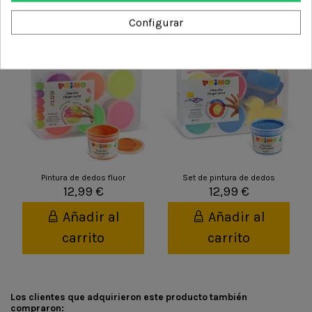
También podría interesarle
Configurar
Pintura de dedos fluor
Set de pintura de dedos
12,99 €
12,99 €
Añadir al
Añadir al
carrito
carrito
Los clientes que adquirieron este producto también
compraron: