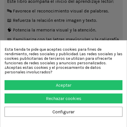
Este libro acompaña el inicio del aprendizaje lector:
🔤 Favorece el reconocimiento visual de palabras.
📖 Refuerza la relación entre imagen y texto.
🧠 Potencia la memoria visual y la atención.
✏️ Familiariza con las letras mayúsculas y la caligrafía.
💬 Amplía el vocabulario de forma progresiva.
Esta tienda te pide que aceptes cookies para fines de
rendimiento, redes sociales y publicidad. Las redes sociales y las
🌟 Refuerza la confianza y la motivación hacia la
cookies publicitarias de terceros se utilizan para ofrecerte
funciones de redes sociales y anuncios personalizados.
lectura.
¿Aceptas estas cookies y el procesamiento de datos
personales involucrados?
Aceptar
Rechazar cookies
Añadir al carrito
Configurar