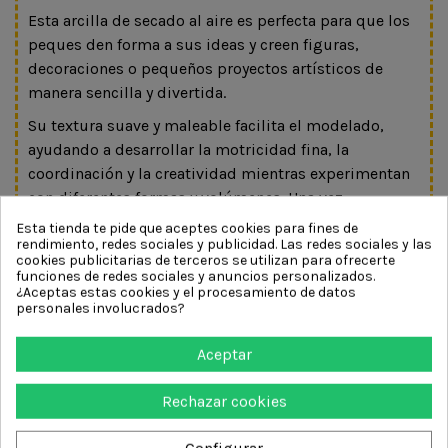
Esta arcilla de secado al aire es perfecta para que los
peques den forma a sus ideas y creen figuras,
decoraciones o pequeños proyectos artísticos de
manera sencilla y divertida.
Su textura suave y maleable facilita el modelado,
ayudando a desarrollar la motricidad fina, la
coordinación y la creatividad mientras experimentan
con diferentes formas y volúmenes. Una vez
terminada la creación, la pieza se seca al aire sin
Esta tienda te pide que aceptes cookies para fines de
rendimiento, redes sociales y publicidad. Las redes sociales y las
necesidad de horno.
cookies publicitarias de terceros se utilizan para ofrecerte
funciones de redes sociales y anuncios personalizados.
Ideal para manualidades en casa, actividades
¿Aceptas estas cookies y el procesamiento de datos
escolares o tardes creativas en familia.
personales involucrados?
Aceptar
DETALLES DEL PRODUCTO
Rechazar cookies