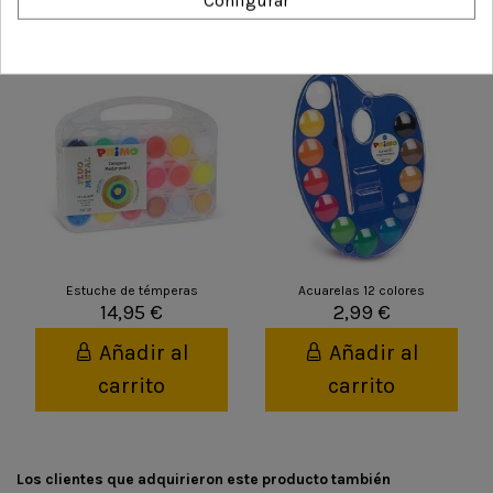
Configurar
También podría interesarle
Estuche de témperas
Acuarelas 12 colores
14,95 €
2,99 €
Añadir al
Añadir al
carrito
carrito
Los clientes que adquirieron este producto también