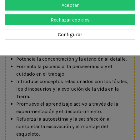
Función pedagógica
Aceptar
Despierta el interés por la paleontología y las
Rechazar cookies
ciencias naturales.
Favorece la observación y el pensamiento
Configurar
científico.
Desarrolla la motricidad fina y la coordinación
óculo-manual.
Potencia la concentración y la atención al detalle.
Fomenta la paciencia, la perseverancia y el
cuidado en el trabajo.
Introduce conceptos relacionados con los fósiles,
los dinosaurios y la evolución de la vida en la
Tierra.
Promueve el aprendizaje activo a través de la
experimentación y el descubrimiento.
Refuerza la autoestima y la satisfacción al
completar la excavación y el montaje del
esqueleto.