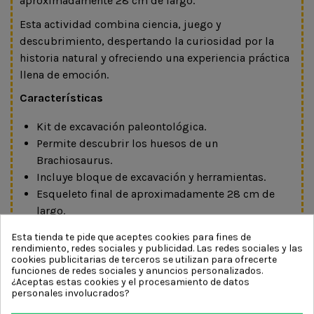
aproximadamente 28 cm de largo.
Esta actividad combina ciencia, juego y
descubrimiento, despertando la curiosidad por la
historia natural y ofreciendo una experiencia práctica
llena de emoción.
Características
Kit de excavación paleontológica.
Permite descubrir los huesos de un
Brachiosaurus.
Incluye bloque de excavación y herramientas.
Esqueleto final de aproximadamente 28 cm de
largo.
Actividad práctica y manipulativa.
Esta tienda te pide que aceptes cookies para fines de
Ideal para amantes de los dinosaurios y la
rendimiento, redes sociales y publicidad. Las redes sociales y las
cookies publicitarias de terceros se utilizan para ofrecerte
ciencia.
funciones de redes sociales y anuncios personalizados.
Favorece el aprendizaje mediante la
¿Aceptas estas cookies y el procesamiento de datos
personales involucrados?
experimentación.