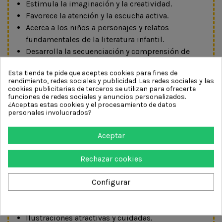
Estimula la imaginación y la creatividad.
Favorece la atención y la escucha activa.
Acerca a los niños a personajes y relatos
fundamentales de la literatura infantil.
Desarrolla la secuenciación y comprensión de
historias.
Esta tienda te pide que aceptes cookies para fines de
Potencia la expresión verbal y la narración.
rendimiento, redes sociales y publicidad. Las redes sociales y las
Promueve momentos de lectura compartida en
cookies publicitarias de terceros se utilizan para ofrecerte
funciones de redes sociales y anuncios personalizados.
familia.
¿Aceptas estas cookies y el procesamiento de datos
Transmite valores, emociones y aprendizajes a
personales involucrados?
través de los cuentos.
Aceptar
Características
Colección de cuentos clásicos en formato mini.
Rechazar cookies
Presentados en una práctica caja de
Configurar
almacenamiento.
Libros de tamaño adaptado a manos pequeñas.
Ideales para leer, coleccionar y transportar.
Ilustraciones atractivas y cuidadas.