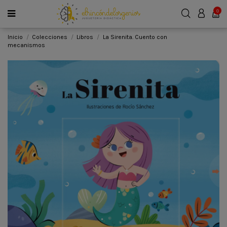
0
Inicio
Colecciones
Libros
La Sirenita. Cuento con
mecanismos