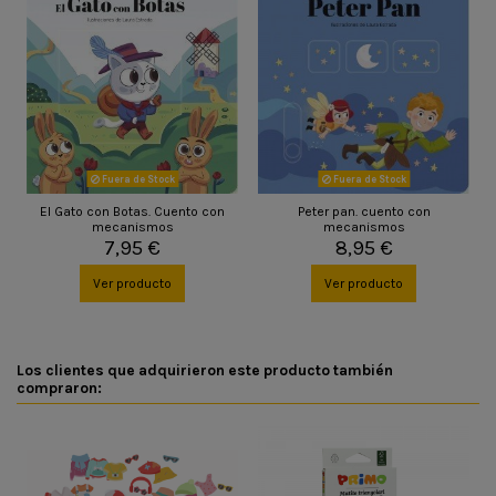
Fuera de Stock
Fuera de Stock
El Gato con Botas. Cuento con
Peter pan. cuento con
mecanismos
mecanismos
7,95 €
8,95 €
Ver producto
Ver producto
Los clientes que adquirieron este producto también
compraron: