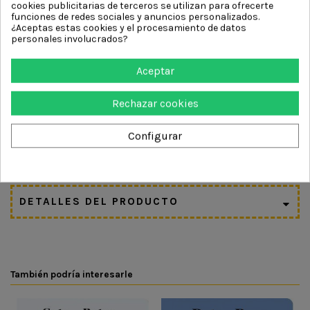
cookies publicitarias de terceros se utilizan para ofrecerte
y perseverancia.
funciones de redes sociales y anuncios personalizados.
¿Aceptas estas cookies y el procesamiento de datos
📖 Primer acercamiento a los cuentos clásicos, de
personales involucrados?
forma adaptada y cercana.
🤝 Lectura compartida, fomentando la interacción y el
Aceptar
vínculo adulto–niño.
Rechazar cookies
Un libro ideal para descubrir los cuentos clásicos
jugando, perfecto para estimular la curiosidad, la
Configurar
participación activa y el gusto por la lectura desde
edades tempranas 🧜‍♀️📘✨
DETALLES DEL PRODUCTO
También podría interesarle