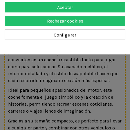
Aceptar
3-5-8
Rechazar cookies
DESCRIPCIÓN
Configurar
Este Mini Cooper S Convertible en miniatura destaca
por su diseño cuidado y sus detalles realistas que lo
convierten en un coche irresistible tanto para jugar
como para coleccionar. Su acabado metálico, el
interior detallado y el estilo descapotable hacen que
cada recorrido imaginario sea aún más especial.
Ideal para pequeños apasionados del motor, este
coche fomenta el juego simbólico y la creación de
historias, permitiendo recrear escenas cotidianas,
carreras o viajes llenos de imaginación.
Gracias a su tamaño compacto, es perfecto para llevar
a cualquier parte y combinar con otros vehículos o