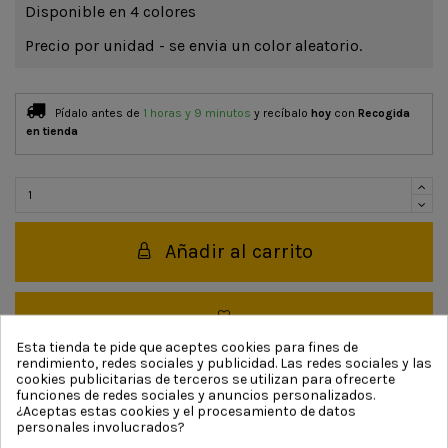
Disponible en 4 colores
Precio por unidad - se envia un color aleatorio.
Pídalo antes de
1 horas y 9 minutos
y recíbalo
hoy
con
Recogida
en tienda
Añadir al carrito
Esta tienda te pide que aceptes cookies para fines de
rendimiento, redes sociales y publicidad. Las redes sociales y las
cookies publicitarias de terceros se utilizan para ofrecerte
coche
vehiculo
funciones de redes sociales y anuncios personalizados.
Bloques de
¿Aceptas estas cookies y el procesamiento de datos
Inteligencias
edad
personales involucrados?