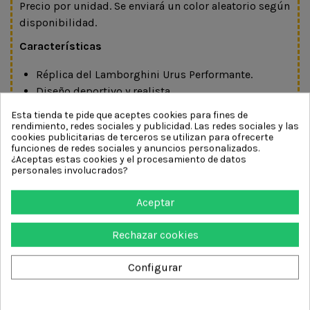
Precio por unidad. Se enviará un color aleatorio según
disponibilidad.
Características
Réplica del Lamborghini Urus Performante.
Diseño deportivo y realista.
Acabados detallados de gran calidad.
Esta tienda te pide que aceptes cookies para fines de
Fabricado con materiales resistentes.
rendimiento, redes sociales y publicidad. Las redes sociales y las
cookies publicitarias de terceros se utilizan para ofrecerte
Ideal para juego y colección.
funciones de redes sociales y anuncios personalizados.
Fácil de manipular por los más pequeños.
¿Aceptas estas cookies y el procesamiento de datos
personales involucrados?
Se envía un color aleatorio.
Precio por unidad.
Aceptar
Función pedagógica
Rechazar cookies
Este vehículo favorece el desarrollo de diferentes
habilidades mediante el juego:
Configurar
Estimula la imaginación y el juego simbólico.
Favorece la coordinación ojo-mano.