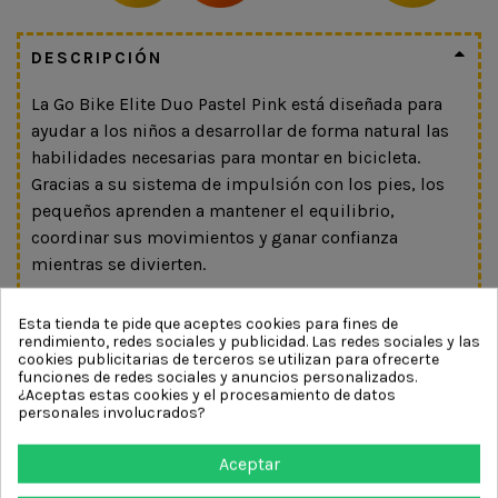
DESCRIPCIÓN
La Go Bike Elite Duo Pastel Pink está diseñada para
ayudar a los niños a desarrollar de forma natural las
habilidades necesarias para montar en bicicleta.
Gracias a su sistema de impulsión con los pies, los
pequeños aprenden a mantener el equilibrio,
coordinar sus movimientos y ganar confianza
mientras se divierten.
Su estructura ligera facilita la maniobrabilidad y
Esta tienda te pide que aceptes cookies para fines de
permite que los niños la controlen con facilidad. El
rendimiento, redes sociales y publicidad. Las redes sociales y las
diseño ergonómico, junto con su cómodo sillín
cookies publicitarias de terceros se utilizan para ofrecerte
funciones de redes sociales y anuncios personalizados.
ajustable, se adapta al crecimiento del niño para
¿Aceptas estas cookies y el procesamiento de datos
ofrecer una experiencia confortable durante más
personales involucrados?
tiempo.
Aceptar
Las ruedas de gran tamaño proporcionan estabilidad