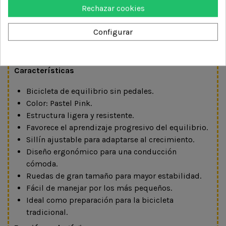
y suavidad en la conducción, mientras que su
Rechazar cookies
precioso acabado en color rosa pastel aporta un
estilo moderno y atractivo.
Configurar
Ideal para fomentar la autonomía, la actividad física y
la confianza en uno mismo desde edades tempranas.
Características
Bicicleta de equilibrio sin pedales.
Color: Pastel Pink.
Estructura ligera y resistente.
Favorece el aprendizaje progresivo del equilibrio.
Sillín ajustable para adaptarse al crecimiento.
Diseño ergonómico para una conducción
cómoda.
Ruedas de gran tamaño para mayor estabilidad.
Fácil de manejar por los más pequeños.
Ideal como preparación para la bicicleta
tradicional.