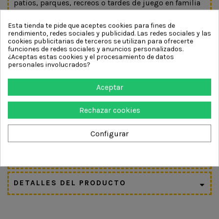
patios, parques, recreos o tardes de juego en familia
y con amigos.
Esta tienda te pide que aceptes cookies para fines de
Un juego clásico que sigue conquistando
rendimiento, redes sociales y publicidad. Las redes sociales y las
cookies publicitarias de terceros se utilizan para ofrecerte
generaciones mientras invita a moverse, compartir y
funciones de redes sociales y anuncios personalizados.
divertirse sin pantallas.
¿Aceptas estas cookies y el procesamiento de datos
personales involucrados?
Características:
Aceptar
Goma elástica con hilo de purpurina
Longitud aproximada: 4 metros
Rechazar cookies
Anchura aproximada: 1,6 cm
Incluye instrucciones ilustradas
Configurar
Favorece coordinación, ritmo y equilibrio
Ideal para juego activo y social
DETALLES DEL PRODUCTO