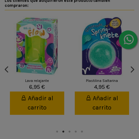
Los clientes que adquirieron este producto también
compraron:
Lava relajante
Plastilina Saltarina
6,95 €
4,95 €
Añadir al
Añadir al
carrito
carrito