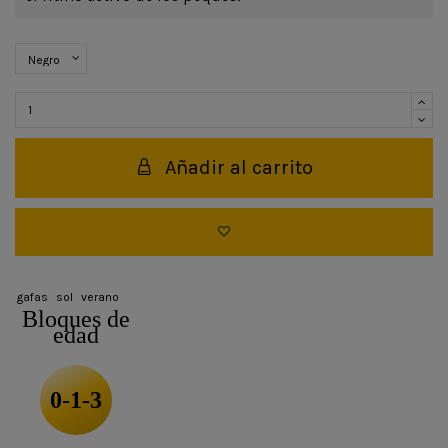
Añadir al carrito
gafas
sol
verano
Bloques de
edad
0-1-3