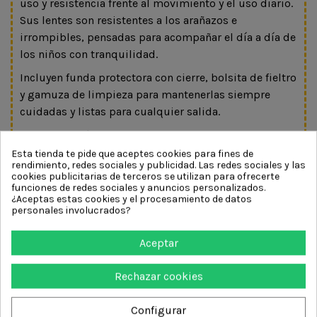
uso y resistencia frente al movimiento y el uso diario.
Sus lentes son resistentes a los arañazos e
irrompibles, pensadas para acompañar el día a día de
los niños con tranquilidad.
Incluyen funda protectora con cierre, bolsita de fieltro
y gamuza de limpieza para mantenerlas siempre
cuidadas y listas para cualquier salida.
Unas gafas cómodas, ligeras y duraderas que
combinan protección, funcionalidad y diseño para
Esta tienda te pide que aceptes cookies para fines de
rendimiento, redes sociales y publicidad. Las redes sociales y las
disfrutar del sol con total seguridad.
cookies publicitarias de terceros se utilizan para ofrecerte
funciones de redes sociales y anuncios personalizados.
Características:
¿Aceptas estas cookies y el procesamiento de datos
personales involucrados?
Edad recomendada: 3 a 8 años
Lentes polarizadas TAC de 7 capas
Aceptar
Protección UV400
Categoría 3 UVA y UVB
Rechazar cookies
Montura flexible e hipoalergénica
Material libre de BPA
Configurar