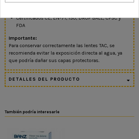
Lentes resistentes a arañazos e irrompibles
Incluye funda, bolsita protectora y gamuza
Certificados CE, EN-71, ISO, DROP BALL, CPSC y
FDA
Importante:
Para conservar correctamente las lentes TAC, se
recomienda evitar la exposición directa al agua, ya
que podría dañar sus capas protectoras.
DETALLES DEL PRODUCTO
También podría interesarle