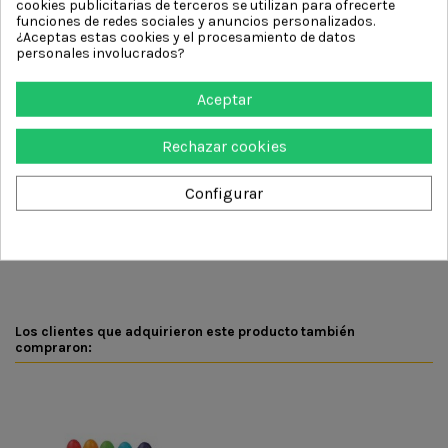
cookies publicitarias de terceros se utilizan para ofrecerte
toque lúdico y festivo que suele triunfar en
funciones de redes sociales y anuncios personalizados.
cumpleaños, comuniones, bodas o cualquier evento
¿Aceptas estas cookies y el procesamiento de datos
personales involucrados?
infantil.
Gracias a su formato compacto, es una opción ideal
Aceptar
como detalle para invitados, ofreciendo una
experiencia de juego que continúa más allá de la
Rechazar cookies
celebración.
Configurar
DETALLES DEL PRODUCTO
Los clientes que adquirieron este producto también
compraron: