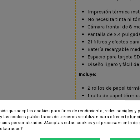
Impresión térmica inst
No necesita tinta ni tón
Cámara frontal de 8 me
Pantalla de 2,4 pulgada
21 filtros y efectos par
Batería recargable med
Espacio para tarjeta SD
Diseño ligero y fácil de
Incluye:
2 rollos de papel térmi
1 rollo de papel térmic
3 pequeños imanes para
Pegatinas para persona
pide que aceptes cookies para fines de rendimiento, redes sociales y p
y las cookies publicitarias de terceros se utilizan para ofrecerte fun
Correa de muñeca.
ncios personalizados. ¿Aceptas estas cookies y el procesamiento de 
Cable de carga USB-C.
volucrados?