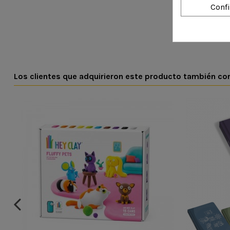
Conf
Los clientes que adquirieron este producto también c