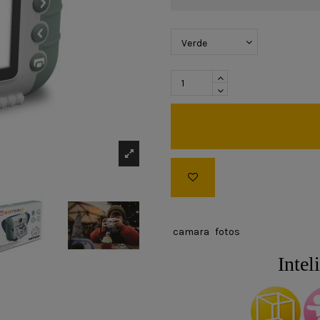
camara
fotos
Intel