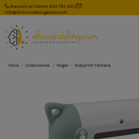
Atención al Cliente: 633 765 351
|
info@elrincondelosgenios.com
Inicio
Colecciones
Hogar
Kidyprint Cámara