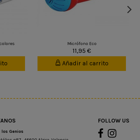
 colores
Micrófono Eco
11,95 €
ito
Añadir al carrito
TANOS
FOLLOW US
e los Genios
tólics n87 , 46600 Alzira, Valencia