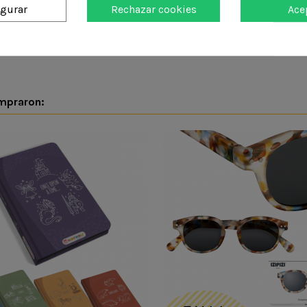
igurar
Rechazar cookies
Ace
DETALLES DEL PR
ompraron: