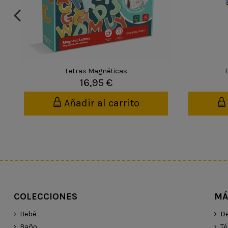
Letras Magnéticas
16,95 €
Añadir al carrito
COLECCIONES
MÁ
Bebé
De
Baño
Té