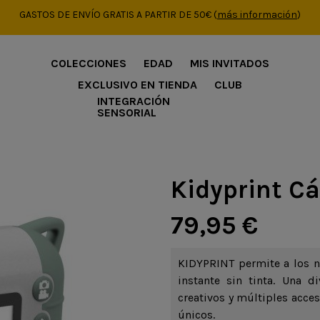
GASTOS DE ENVÍO GRATIS A PARTIR DE 50€
(
más información
)
COLECCIONES
EDAD
MIS INVITADOS
EXCLUSIVO EN TIENDA
CLUB
INTEGRACIÓN
SENSORIAL
Kidyprint C
79,95 €
KIDYPRINT permite a los n
instante sin tinta. Una d
creativos y múltiples acces
únicos.