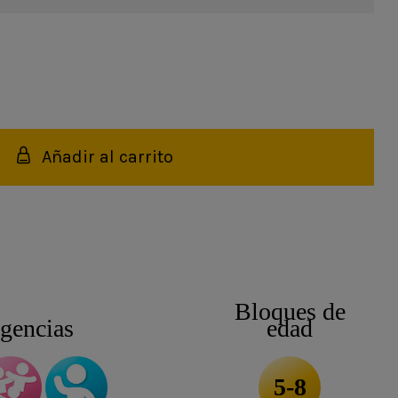
Añadir al carrito
Bloques de
igencias
edad
5-8