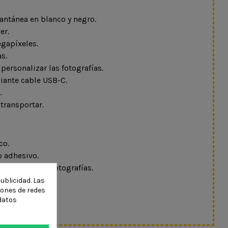
antánea en blanco y negro.
er.
gapíxeles.
s.
a personalizar las fotografías.
iante cable USB-C.
.
 transportar.
co.
o adhesivo.
 exponer las fotografías.
lizar la cámara.
ublicidad. Las
ciones de redes
datos