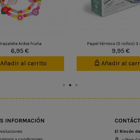
Brazalete Ankie fruita
Papel térmico (5 rollos) 3
6,95 €
9,95 €
Añadir al carrito
Añadir al carr
S INFORMACIÓN
CONTÁC
voluciones
El Rincón d
rminos y condiciones
c/Reis Ca