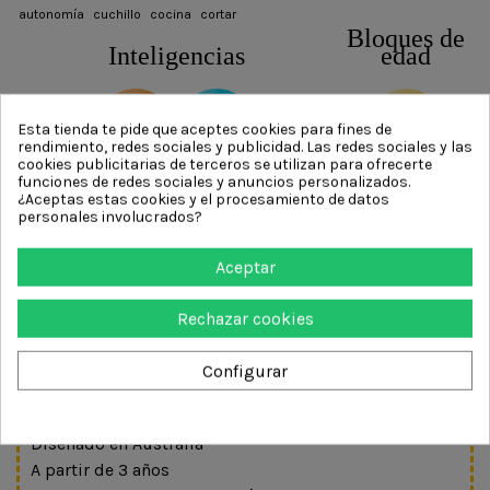
autonomía
cuchillo
cocina
cortar
Bloques de
Inteligencias
edad
3-5-8
Esta tienda te pide que aceptes cookies para fines de
rendimiento, redes sociales y publicidad. Las redes sociales y las
cookies publicitarias de terceros se utilizan para ofrecerte
funciones de redes sociales y anuncios personalizados.
¿Aceptas estas cookies y el procesamiento de datos
DESCRIPCIÓN
personales involucrados?
Características
Aceptar
Mejoran su motricidad
Acero inoxidable no afilado
Rechazar cookies
Medida largo: 17,5 cm
Dentadura en forma de sierra
Configurar
Muy ligeros pesan 30 gramos
Lavar en lavavajillas
Diseñado en Australia
A partir de 3 años