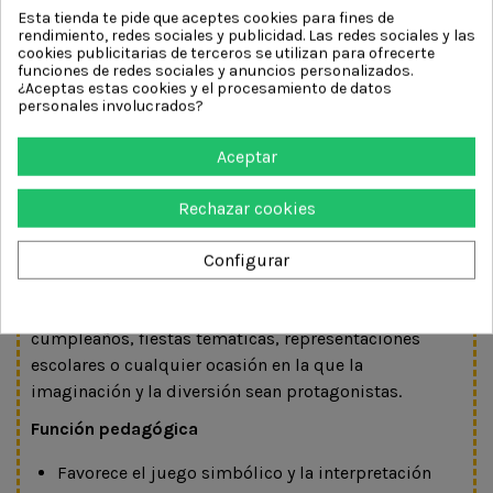
sin necesidad de productos específicos.
Esta tienda te pide que aceptes cookies para fines de
rendimiento, redes sociales y publicidad. Las redes sociales y las
Su fórmula está elaborada con un
99 % de
cookies publicitarias de terceros se utilizan para ofrecerte
ingredientes de origen natural
, de los cuales un
20
funciones de redes sociales y anuncios personalizados.
¿Aceptas estas cookies y el procesamiento de datos
% proceden de agricultura ecológica
, ofreciendo una
personales involucrados?
alternativa respetuosa con la piel infantil. Además,
cuenta con certificación
COSMOS Organic
, es vegano,
Aceptar
hipoalergénico y ha sido dermatológicamente
testado para ofrecer la máxima seguridad durante el
Rechazar cookies
juego.
Cada kit permite realizar aproximadamente diez
Configurar
maquillajes y puede conservarse durante doce meses
una vez abierto. Es perfecto para carnavales,
cumpleaños, fiestas temáticas, representaciones
escolares o cualquier ocasión en la que la
imaginación y la diversión sean protagonistas.
Función pedagógica
Favorece el juego simbólico y la interpretación