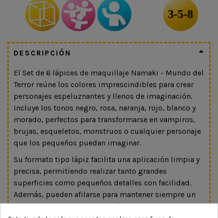
3-5-8
DESCRIPCIÓN
El Set de 6 lápices de maquillaje Namaki - Mundo del
Terror reúne los colores imprescindibles para crear
personajes espeluznantes y llenos de imaginación.
Incluye los tonos negro, rosa, naranja, rojo, blanco y
morado, perfectos para transformarse en vampiros,
brujas, esqueletos, monstruos o cualquier personaje
que los pequeños puedan imaginar.
Su formato tipo lápiz facilita una aplicación limpia y
precisa, permitiendo realizar tanto grandes
superficies como pequeños detalles con facilidad.
Además, pueden afilarse para mantener siempre un
trazo perfecto y se eliminan fácilmente con agua y
jabón.