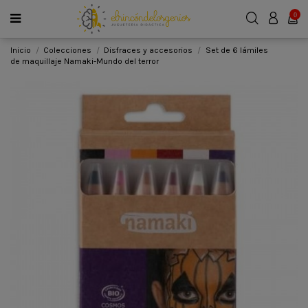
0
Inicio
Colecciones
Disfraces y accesorios
Set de 6 lámiles
de maquillaje Namaki-Mundo del terror