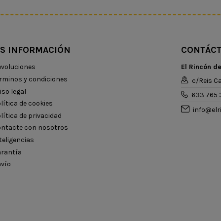
S INFORMACIÓN
CONTÁC
voluciones
El Rincón d
rminos y condiciones
c/Reis Ca
iso legal
633 765 
lítica de cookies
info@el
lítica de privacidad
ntacte con nosotros
teligencias
rantía
vío