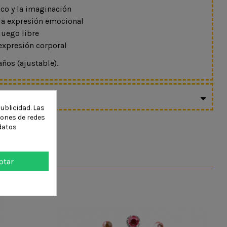
ico y la imaginación
 la expresión emocional
 juego libre
 expresión corporal
ños (ajustable).
ODUCTO
ublicidad. Las
ciones de redes
datos
ptar