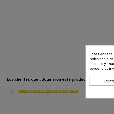
Esta tienda te 
redes sociales 
sociales y anu
personales in
Los clientes que adquirieron este producto también c
Conf
Producto disponible con otras opciones