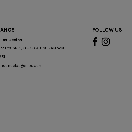
TANOS
FOLLOW US
e los Genios
tólics n87 , 46600 Alzira, Valencia
351
rincondelosgenios.com