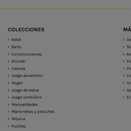
COLECCIONES
MÁ
Bebé
De
Baño
Té
Construcciones
Av
Escolar
Po
Ciencia
Po
Juego de exterior
Co
Hogar
In
Juego de mesa
Ga
Juego simbólico
En
Manualidades
Marionetas y peluches
Música
Puzzles