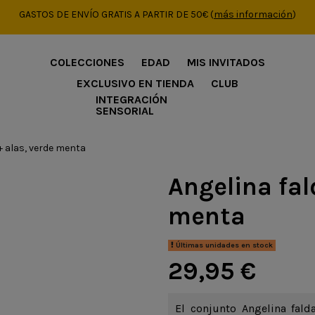
GASTOS DE ENVÍO GRATIS A PARTIR DE 50€
(
más información
)
COLECCIONES
EDAD
MIS INVITADOS
EXCLUSIVO EN TIENDA
CLUB
INTEGRACIÓN
SENSORIAL
+ alas, verde menta
Angelina fal
menta
Últimas unidades en stock
29,95 €
El conjunto Angelina fald