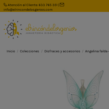
Atención al Cliente: 633 765 351
|
info@elrincondelosgenios.com
Inicio
Colecciones
Disfraces y accesorios
Angelina falda 