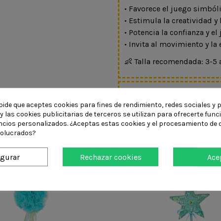
• Favorece el juego simból
• Estimula la creatividad y
• Potencia la confianza y el
• Invita al movimiento y la
👶 Talla recomendada: 3-5 a
DETALLES DEL PR
pide que aceptes cookies para fines de rendimiento, redes sociales y p
y las cookies publicitarias de terceros se utilizan para ofrecerte fun
ncios personalizados. ¿Aceptas estas cookies y el procesamiento de 
volucrados?
ompraron:
igurar
Rechazar cookies
Ace