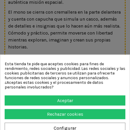
auténtica misión espacial.
El mono se cierra con cremallera en la parte delantera
y cuenta con capucha que simula un casco, además
de detalles e insignias que lo hacen aún más realista.
Cómodo y práctico, permite moverse con libertad
mientras exploran, imaginan y crean sus propias
historias.
Ideal para fiestas, cumpleaños o para jugar en casa,
despertando la curiosidad por el espacio y
Esta tienda te pide que aceptes cookies para fines de
rendimiento, redes sociales y publicidad. Las redes sociales y las
fomentando la imaginación.
cookies publicitarias de terceros se utilizan para ofrecerte
funciones de redes sociales y anuncios personalizados.
Talla: 3-4 años (98-104 cm)
¿Aceptas estas cookies y el procesamiento de datos
personales involucrados?
No se aceptan cambios ni devoluciones en los
disfraces y complementos
Aceptar
Pequeños exploradores… rumbo a las estrellas
Rechazar cookies
DETALLES DEL PRODUCTO
Configurar