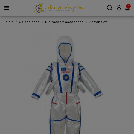
0
Inicio
Colecciones
Disfraces y accesorios
Astronauta