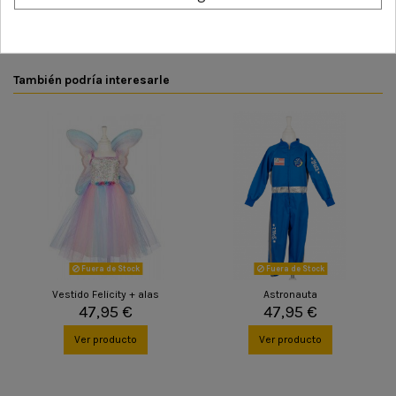
También podría interesarle
Fuera de Stock
Fuera de Stock
Vestido Felicity + alas
Astronauta
47,95 €
47,95 €
Ver producto
Ver producto