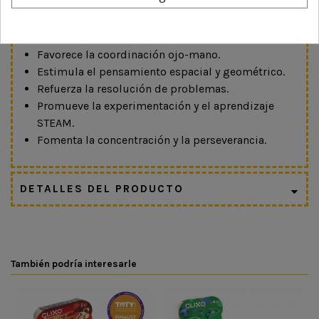
Desarrolla la imaginación y la creatividad.
Potencia la motricidad fina.
Favorece la coordinación ojo-mano.
Estimula el pensamiento espacial y geométrico.
Refuerza la resolución de problemas.
Promueve la experimentación y el aprendizaje
STEAM.
Fomenta la concentración y la perseverancia.
DETALLES DEL PRODUCTO
También podría interesarle