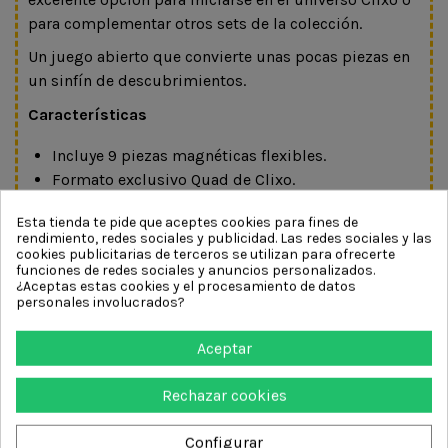
para complementar otros sets de la colección.
Un juego abierto que convierte unas pocas piezas en
un sinfín de descubrimientos.
Características
Incluye 9 piezas magnéticas flexibles.
Formato exclusivo Quad de Clixo.
Permite realizar más de 100 construcciones
Esta tienda te pide que aceptes cookies para fines de
diferentes.
rendimiento, redes sociales y publicidad. Las redes sociales y las
Diseño ligero y portátil.
cookies publicitarias de terceros se utilizan para ofrecerte
funciones de redes sociales y anuncios personalizados.
Compatible con el resto de sets de la colección.
¿Aceptas estas cookies y el procesamiento de datos
Ideal para llevar de viaje.
personales involucrados?
Material resistente y duradero.
Recomendado a partir de 4 años.
Aceptar
Función pedagógica
Rechazar cookies
Este material favorece el aprendizaje a través de la
exploración y el juego creativo:
Configurar