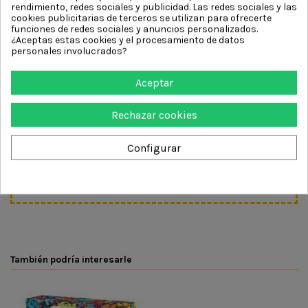
distintos formatos estimula la creatividad, la
rendimiento, redes sociales y publicidad. Las redes sociales y las
planificación y la motricidad fina, acompañando su
cookies publicitarias de terceros se utilizan para ofrecerte
funciones de redes sociales y anuncios personalizados.
desarrollo de forma natural.
¿Aceptas estas cookies y el procesamiento de datos
personales involucrados?
Recomendado a partir de 3 años, es una opción ideal
tanto para juego individual como compartido,
Aceptar
perfecta para quienes ya disfrutan construyendo y
buscan nuevos retos.
Rechazar cookies
Un set completo que crece con ellos y multiplica las
posibilidades de juego
Configurar
DETALLES DEL PRODUCTO
También podría interesarle