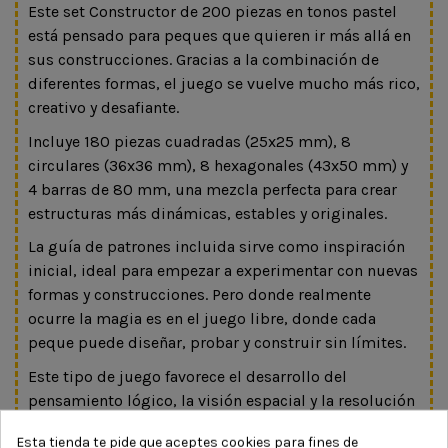
Este set Constructor de 200 piezas en tonos pastel
está pensado para peques que quieren ir más allá en
sus construcciones. Gracias a la combinación de
diferentes formas, el juego se vuelve mucho más rico,
creativo y desafiante.
Incluye 180 piezas cuadradas (25x25 mm), 8
circulares (36x36 mm), 8 hexagonales (43x50 mm) y
4 barras de 80 mm, una mezcla perfecta para crear
estructuras más dinámicas, estables y originales.
La guía de patrones incluida sirve como inspiración
inicial, ideal para empezar a experimentar con nuevas
formas y construcciones. Pero donde realmente
ocurre la magia es en el juego libre, donde cada
peque puede diseñar, probar y construir sin límites.
Este tipo de juego favorece el desarrollo del
pensamiento lógico, la visión espacial y la resolución
de problemas. Además, trabajar con piezas de
Esta tienda te pide que aceptes cookies para fines de