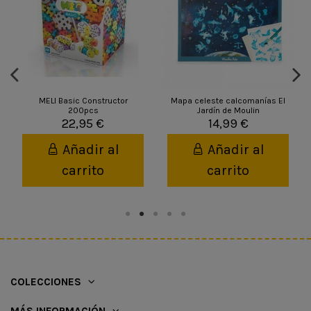
MELI Basic Constructor
Mapa celeste calcomanías El
200pcs
Jardín de Moulin
22,95 €
14,99 €
Añadir al
Añadir al
carrito
carrito
COLECCIONES
MÁS INFORMACIÓN