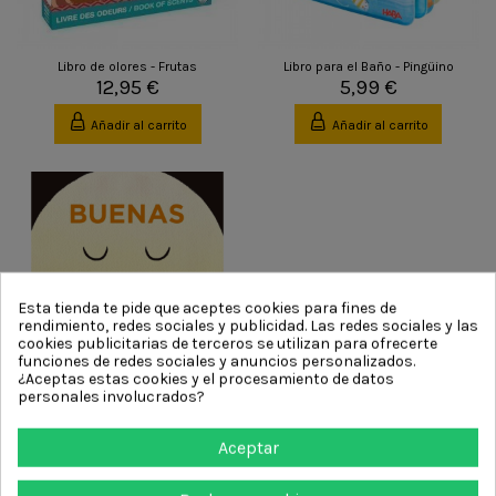
Libro de olores - Frutas
Libro para el Baño - Pingüino
12,95 €
5,99 €
Añadir al carrito
Añadir al carrito
Esta tienda te pide que aceptes cookies para fines de
rendimiento, redes sociales y publicidad. Las redes sociales y las
cookies publicitarias de terceros se utilizan para ofrecerte
funciones de redes sociales y anuncios personalizados.
¿Aceptas estas cookies y el procesamiento de datos
Fuera de Stock
personales involucrados?
Buenas noches
16,90 €
Aceptar
Ver producto